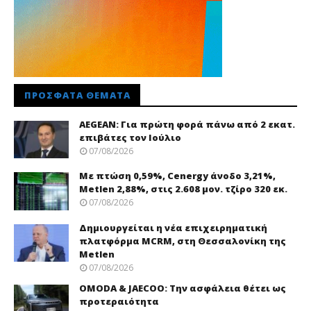
ΠΡΌΣΦΑΤΑ ΘΈΜΑΤΑ
AEGEAN: Για πρώτη φορά πάνω από 2 εκατ.
επιβάτες τον Ιούλιο
07/08/2026
Με πτώση 0,59%, Cenergy άνοδο 3,21%,
Metlen 2,88%, στις 2.608 μον. τζίρο 320 εκ.
07/08/2026
Δημιουργείται η νέα επιχειρηματική
πλατφόρμα MCRM, στη Θεσσαλονίκη της
Metlen
07/08/2026
OMODA & JAECOO: Την ασφάλεια θέτει ως
προτεραιότητα