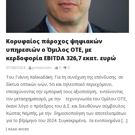
Κορυφαίος πάροχος ψηφιακών
υπηρεσιών ο Όμιλος ΟΤΕ, με
κερδοφορία EBITDA 326,7 εκατ. ευρώ
07/08/2024
pressroom
0
0
Του Γιάννη Χαλκιαδάκη. Για τη συνέχιση της επένδυσης σε
δίκτυα οπτικών ινών, 5G και τηλεοπτικό περιεχόμενο,
επιταχύνοντας την εμπορική τους αξιοποίηση, εντείνοντας
τον μετασχηματισμό, με την τεχνογνωσία του Ομίλου ΟΤΕ,
έκανε λόγο ο πρόεδρος του Δ.Σ. και διευθύνων σύμβουλος
Κώστας Νεμπής, με την δημοσιοποίηση των αποτελεσμάτων
για το β΄τρίμηνο του 2024. Συγκεκριμένα, τα ενοποιημένα […]
READ MORE