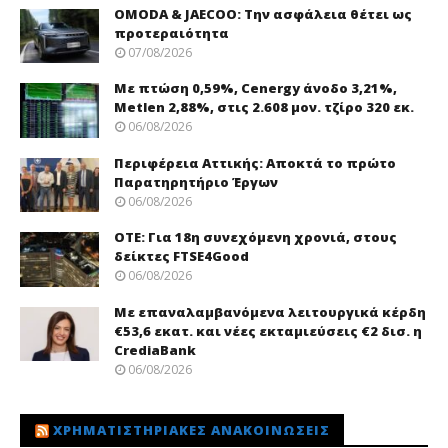
OMODA & JAECOO: Την ασφάλεια θέτει ως
προτεραιότητα
07/08/2026
Με πτώση 0,59%, Cenergy άνοδο 3,21%,
Metlen 2,88%, στις 2.608 μον. τζίρο 320 εκ.
06/08/2026
Περιφέρεια Αττικής: Αποκτά το πρώτο
Παρατηρητήριο Έργων
06/08/2026
ΟΤΕ: Για 18η συνεχόμενη χρονιά, στους
δείκτες FTSE4Good
06/08/2026
Με επαναλαμβανόμενα λειτουργικά κέρδη
€53,6 εκατ. και νέες εκταμιεύσεις €2 δισ. η
CrediaBank
06/08/2026
ΧΡΗΜΑΤΙΣΤΗΡΙΑΚΈΣ ΑΝΑΚΟΙΝΏΣΕΙΣ