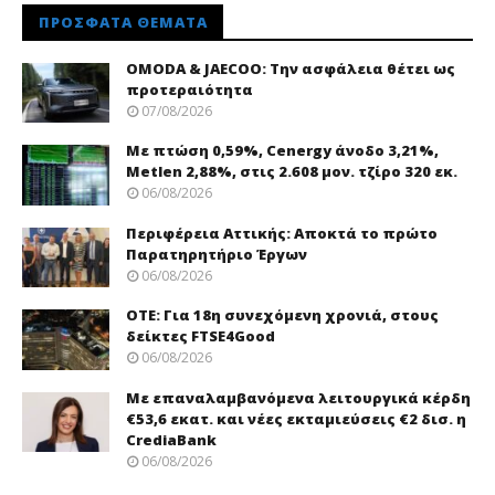
ΠΡΌΣΦΑΤΑ ΘΈΜΑΤΑ
OMODA & JAECOO: Την ασφάλεια θέτει ως
προτεραιότητα
07/08/2026
Με πτώση 0,59%, Cenergy άνοδο 3,21%,
Metlen 2,88%, στις 2.608 μον. τζίρο 320 εκ.
06/08/2026
Περιφέρεια Αττικής: Αποκτά το πρώτο
Παρατηρητήριο Έργων
06/08/2026
ΟΤΕ: Για 18η συνεχόμενη χρονιά, στους
δείκτες FTSE4Good
06/08/2026
Με επαναλαμβανόμενα λειτουργικά κέρδη
€53,6 εκατ. και νέες εκταμιεύσεις €2 δισ. η
CrediaBank
06/08/2026