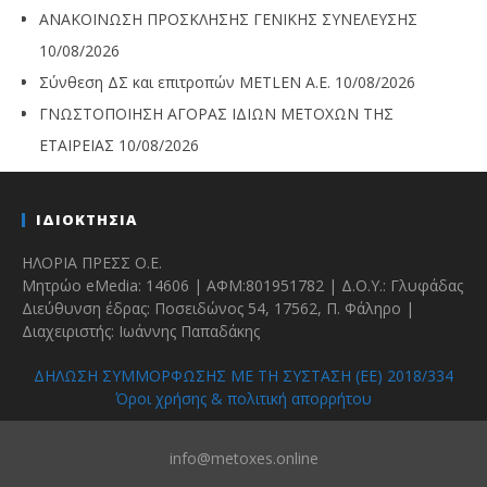
ΑΝΑΚΟΙΝΩΣΗ ΠΡΟΣΚΛΗΣΗΣ ΓΕΝΙΚΗΣ ΣΥΝΕΛΕΥΣΗΣ
10/08/2026
Σύνθεση ΔΣ και επιτροπών METLEN A.E.
10/08/2026
ΓΝΩΣΤΟΠΟΙΗΣΗ ΑΓΟΡΑΣ ΙΔΙΩΝ ΜΕΤΟΧΩΝ ΤΗΣ
ΕΤΑΙΡΕΙΑΣ
10/08/2026
ΙΔΙΟΚΤΗΣΙΑ
ΗΛΟΡΙΑ ΠΡΕΣΣ Ο.Ε.
Μητρώο eMedia: 14606 | ΑΦΜ:801951782 | Δ.Ο.Υ.: Γλυφάδας
Διεύθυνση έδρας: Ποσειδώνος 54, 17562, Π. Φάληρο |
Διαχειριστής: Ιωάννης Παπαδάκης
ΔΗΛΩΣΗ ΣΥΜΜΟΡΦΩΣΗΣ ΜΕ ΤΗ ΣΥΣΤΑΣΗ (ΕΕ) 2018/334
Όροι χρήσης & πολιτική απορρήτου
info@metoxes.online