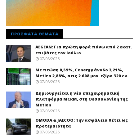
ΠΡΌΣΦΑΤΑ ΘΈΜΑΤΑ
AEGEAN: Για πρώτη φορά πάνω από 2 εκατ.
επιβάτες τον Ιούλιο
07/08/2026
Με πτώση 0,59%, Cenergy άνοδο 3,21%,
Metlen 2,88%, στις 2.608 μον. τζίρο 320 εκ.
07/08/2026
Δημιουργείται η νέα επιχειρηματική
πλατφόρμα MCRM, στη Θεσσαλονίκη της
Metlen
07/08/2026
OMODA & JAECOO: Την ασφάλεια θέτει ως
προτεραιότητα
07/08/2026