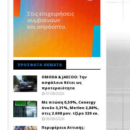
ΠΡΌΣΦΑΤΑ ΘΈΜΑΤΑ
OMODA & JAECOO: Την
ασφάλεια θέτει ως
προτεραιότητα
07/08/2026
Με πτώση 0,59%, Cenergy
άνοδο 3,21%, Metlen 2,88%,
στις 2.608 μον. τζίρο 320 εκ.
06/08/2026
Περιφέρεια Αττικής: