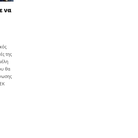
ε να
κός
ές της
μέλη
ου θα
νωσης
 ΕΚ