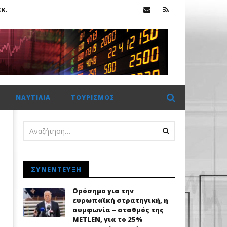
κ.
 €2 δισ. η CrediaBank
ΝΑΥΤΙΛΊΑ
ΤΟΥΡΙΣΜΌΣ
ΣΥΝΈΝΤΕΥΞΗ
Ορόσημο για την
ευρωπαϊκή στρατηγική, η
συμφωνία – σταθμός της
METLEN, για το 25%