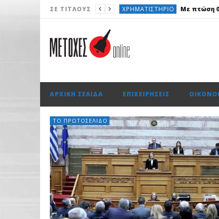
ΧΡΗΜΑΤΙΣΤΉΡΙΟ
Με πτώση 0,
ΣΕ ΤΊΤΛΟΥΣ
ΠΟΛΙΤΙΚΉ
Περιφέρεια Αττικ
ΑΓΟΡΈΣ
ΟΤΕ: Για 18η συνεχό
ΤΟ ΠΡΩΤΟΣΈΛΙΔΟ
Με επαναλ
AUTO
OMODA & JAECOO: Την
ΑΡΧΙΚΉ ΣΕΛΊΔΑ
ΕΠΙΧΕΙΡΉΣΕΙΣ
ΟΙΚΟΝΟ
ΤΟ ΠΡΩΤΟΣΈΛΙΔΟ