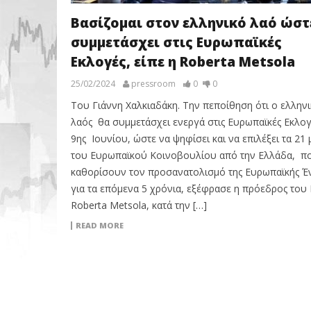
Βασίζομαι στον ελληνικό λαό ώστ
συμμετάσχει στις Ευρωπαϊκές
Εκλογές, είπε η Roberta Metsola
25/02/2024
pressroom
0
0
Του Γιάννη Χαλκιαδάκη. Την πεποίθηση ότι ο ελληνι
λαός θα συμμετάσχει ενεργά στις Ευρωπαϊκές Εκλογ
9ης Ιουνίου, ώστε να ψηφίσει και να επιλέξει τα 21 
του Ευρωπαϊκού Κοινοβουλίου από την Ελλάδα, π
καθορίσουν τον προσανατολισμό της Ευρωπαϊκής Έ
για τα επόμενα 5 χρόνια, εξέφρασε η πρόεδρος του
Roberta Metsola, κατά την […]
READ MORE