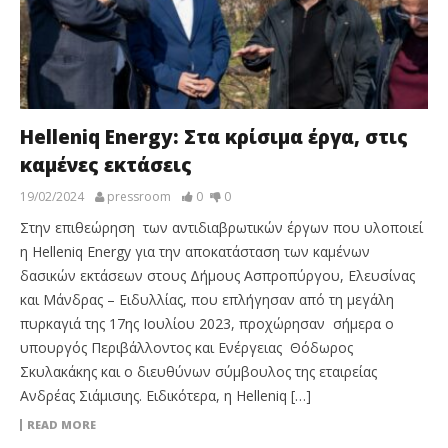
Ηelleniq Energy: Στα κρίσιμα έργα, στις
καμένες εκτάσεις
19/02/2024
pressroom
0
0
Στην επιθεώρηση των αντιδιαβρωτικών έργων που υλοποιεί
η Ηelleniq Energy για την αποκατάσταση των καμένων
δασικών εκτάσεων στους Δήμους Ασπροπύργου, Ελευσίνας
και Μάνδρας – Ειδυλλίας, που επλήγησαν από τη μεγάλη
πυρκαγιά της 17ης Ιουλίου 2023, προχώρησαν σήμερα ο
υπουργός Περιβάλλοντος και Ενέργειας Θόδωρος
Σκυλακάκης και ο διευθύνων σύμβουλος της εταιρείας
Ανδρέας Σιάμισιης. Ειδικότερα, η Ηelleniq […]
READ MORE