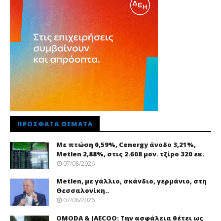
ΠΡΌΣΦΑΤΑ ΘΈΜΑΤΑ
Με πτώση 0,59%, Cenergy άνοδο 3,21%,
Metlen 2,88%, στις 2.608 μον. τζίρο 320 εκ.
07/08/2026
Metlen, με γάλλιο, σκάνδιο, γερμάνιο, στη
Θεσσαλονίκη..
07/08/2026
OMODA & JAECOO: Την ασφάλεια θέτει ως