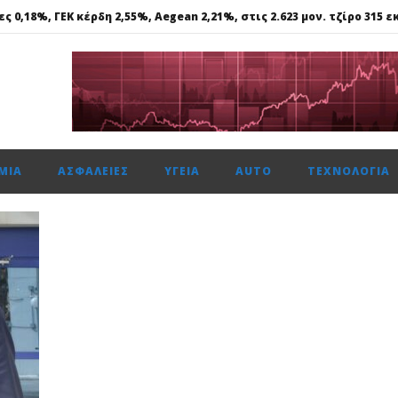
 0,18%, ΓΕΚ κέρδη 2,55%, Aegean 2,21%, στις 2.623 μον. τζίρο 315 εκ
Στα €524,4 εκατ. τα καθαρά κέρδη, αύξηση 11,4%
ήφος εμπιστοσύνης», η ιστορική συμφωνία για την είσοδο του κο
ΜΊΑ
ΑΣΦΆΛΕΙΕΣ
ΥΓΕΊΑ
AUTO
ΤΕΧΝΟΛΟΓΊΑ
 0,18%, ΓΕΚ κέρδη 2,55%, Aegean 2,21%, στις 2.623 μον. τζίρο 315 εκ