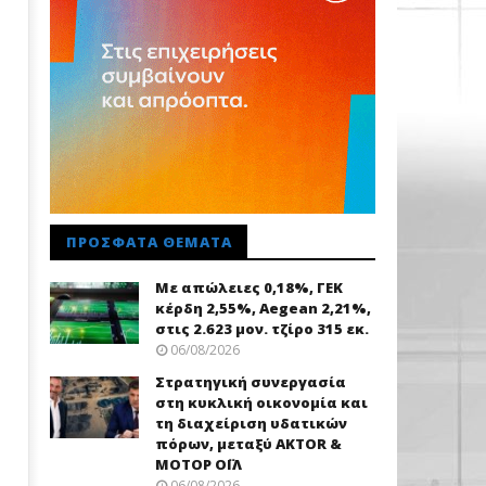
ΠΡΌΣΦΑΤΑ ΘΈΜΑΤΑ
Με απώλειες 0,18%, ΓΕΚ
κέρδη 2,55%, Aegean 2,21%,
στις 2.623 μον. τζίρο 315 εκ.
06/08/2026
Στρατηγική συνεργασία
στη κυκλική οικονομία και
τη διαχείριση υδατικών
πόρων, μεταξύ AKTOR &
ΜΟΤΟΡ ΟΪΛ
06/08/2026