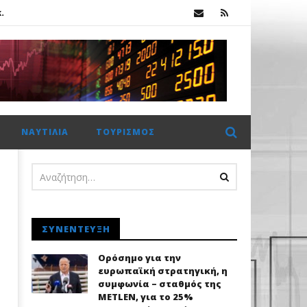
.
Στρατηγική συνεργασία στη κυκλική οικονομία και τη διαχείριση υδατικών πόρων, μεταξύ AKTOR & ΜΟΤΟΡ ΟΪΛ
λοσσού Meridiam στο GSI
Ήπια διόρθωση στο Χρηματιστήριο Αθηνών: Αντοχές πάνω από τις 2.600 μονάδες με στήριξη από τα blue chips
ΝΑΥΤΙΛΊΑ
ΤΟΥΡΙΣΜΌΣ
.
ΣΥΝΈΝΤΕΥΞΗ
Ορόσημο για την
ευρωπαϊκή στρατηγική, η
συμφωνία – σταθμός της
METLEN, για το 25%