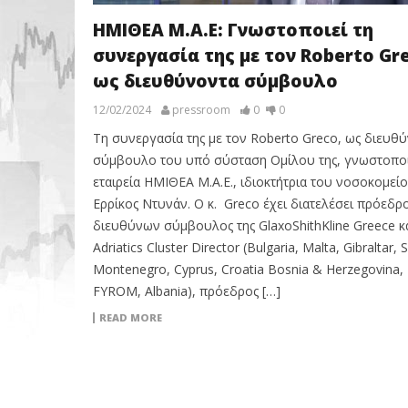
ΗΜΙΘΕΑ Μ.Α.Ε: Γνωστοποιεί τη
συνεργασία της με τον Roberto Gre
ως διευθύνοντα σύμβουλο
12/02/2024
pressroom
0
0
Τη συνεργασία της με τον Roberto Greco, ως διευθ
σύμβουλο του υπό σύσταση Ομίλου της, γνωστοπο
εταιρεία ΗΜΙΘΕΑ Μ.Α.Ε., ιδιοκτήτρια του νοσοκομεί
Ερρίκος Ντυνάν. Ο κ. Greco έχει διατελέσει πρόεδρο
διευθύνων σύμβουλος της GlaxoShithKline Greece κα
Adriatics Cluster Director (Bulgaria, Malta, Gibraltar, S
Montenegro, Cyprus, Croatia Bosnia & Herzegovina,
FYROM, Albania), πρόεδρος […]
READ MORE