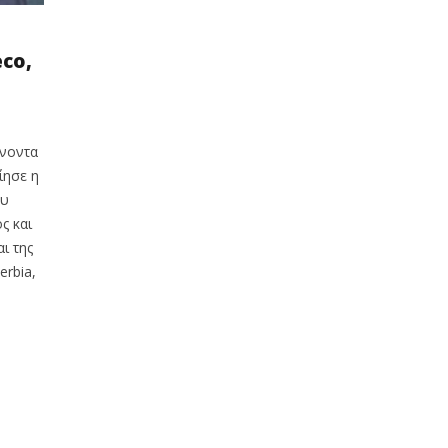
co,
ύνοντα
ίησε η
ου
ς και
ι της
erbia,