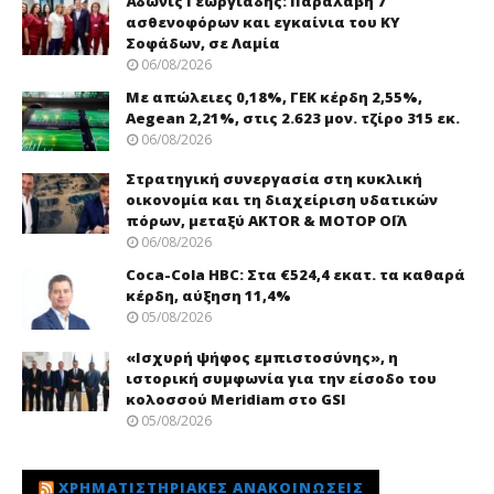
Άδωνις Γεωργιάδης: Παραλαβή 7
ασθενοφόρων και εγκαίνια του ΚΥ
Σοφάδων, σε Λαμία
06/08/2026
Με απώλειες 0,18%, ΓΕΚ κέρδη 2,55%,
Aegean 2,21%, στις 2.623 μον. τζίρο 315 εκ.
06/08/2026
Στρατηγική συνεργασία στη κυκλική
οικονομία και τη διαχείριση υδατικών
πόρων, μεταξύ AKTOR & ΜΟΤΟΡ ΟΪΛ
06/08/2026
Coca-Cola HBC: Στα €524,4 εκατ. τα καθαρά
κέρδη, αύξηση 11,4%
05/08/2026
«Ισχυρή ψήφος εμπιστοσύνης», η
ιστορική συμφωνία για την είσοδο του
κολοσσού Meridiam στο GSI
05/08/2026
ΧΡΗΜΑΤΙΣΤΗΡΙΑΚΈΣ ΑΝΑΚΟΙΝΏΣΕΙΣ