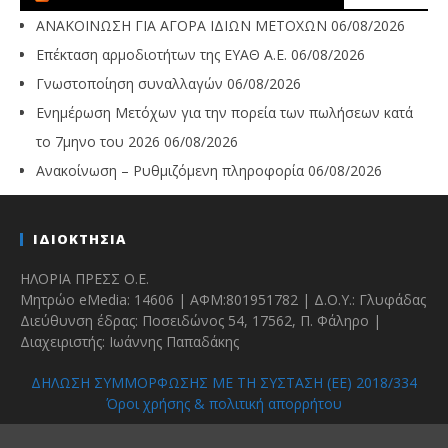
ΑΝΑΚΟΙΝΩΣΗ ΓΙΑ ΑΓΟΡΑ ΙΔΙΩΝ ΜΕΤΟΧΩΝ
06/08/2026
Επέκταση αρμοδιοτήτων της ΕΥΑΘ Α.Ε.
06/08/2026
Γνωστοποίηση συναλλαγών
06/08/2026
Ενημέρωση Μετόχων για την πορεία των πωλήσεων κατά
το 7μηνο του 2026
06/08/2026
Ανακοίνωση – Ρυθμιζόμενη πληροφορία
06/08/2026
ΙΔΙΟΚΤΗΣΙΑ
ΗΛΟΡΙΑ ΠΡΕΣΣ Ο.Ε.
Μητρώο eMedia: 14606 | ΑΦΜ:801951782 | Δ.Ο.Υ.: Γλυφάδας
Διεύθυνση έδρας: Ποσειδώνος 54, 17562, Π. Φάληρο |
Διαχειριστής: Ιωάννης Παπαδάκης
ΔΗΛΩΣΗ ΣΥΜΜΟΡΦΩΣΗΣ ΜΕ ΤΗ ΣΥΣΤΑΣΗ (ΕΕ) 2018/334
Όροι χρήσης & πολιτική απορρήτου