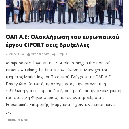
ΟΛΠ Α.Ε: Ολοκλήρωση του ευρωπαϊκού
έργου CIPORT στις Βρυξέλλες
29/02/2024
pressroom
0
0
Αναφορά στο έργο «CIPORΤ-Cold Ironing in the Port of
Piraeus – Taking the final step», έκανε η Manager του
τμήματος Marketing και Ποιοτικού Ελέγχου της ΟΛΠ Α.Ε.
Παναγιώτα Κομματά, προλογίζοντας την καταληκτική
εκδήλωση για το ευρωπαϊκό έργο, μετά και την ολοκλήρωσή
του στα τέλη Φεβρουαρίου, με τον αντιπρόεδρο της
Ευρωπαϊκής Επιτροπής Μαργαρίτη Σχοινά, να επισημαίνει
[…]
READ MORE