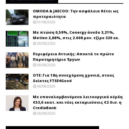
OMODA & JAECOO: Την ασφάλεια θέτει ως
προτεραιότητα
07/08/2026
Με πτώση 0,59%, Cenergy άνοδο 3,21%,
Metlen 2,88%, στις 2.608 μον. τζίρο 320 εκ.
06/08/2026
Περιφέρεια Αττικής: Αποκτά το πρώτο
Παρατηρητήριο Έργων
06/08/2026
ΟΤΕ: Για 18η συνεχόμενη χρονιά, στους
δείκτες FTSE4Good
06/08/2026
Με επαναλαμβανόμενα λειτουργικά κέρδη
€53,6 εκατ. και νέες εκταμιεύσεις €2 δισ. η
CrediaBank
06/08/2026