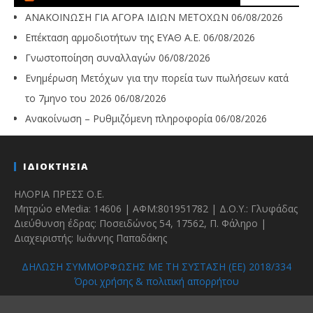
ΑΝΑΚΟΙΝΩΣΗ ΓΙΑ ΑΓΟΡΑ ΙΔΙΩΝ ΜΕΤΟΧΩΝ
06/08/2026
Επέκταση αρμοδιοτήτων της ΕΥΑΘ Α.Ε.
06/08/2026
Γνωστοποίηση συναλλαγών
06/08/2026
Ενημέρωση Μετόχων για την πορεία των πωλήσεων κατά
το 7μηνο του 2026
06/08/2026
Ανακοίνωση – Ρυθμιζόμενη πληροφορία
06/08/2026
ΙΔΙΟΚΤΗΣΙΑ
ΗΛΟΡΙΑ ΠΡΕΣΣ Ο.Ε.
Μητρώο eMedia: 14606 | ΑΦΜ:801951782 | Δ.Ο.Υ.: Γλυφάδας
Διεύθυνση έδρας: Ποσειδώνος 54, 17562, Π. Φάληρο |
Διαχειριστής: Ιωάννης Παπαδάκης
ΔΗΛΩΣΗ ΣΥΜΜΟΡΦΩΣΗΣ ΜΕ ΤΗ ΣΥΣΤΑΣΗ (ΕΕ) 2018/334
Όροι χρήσης & πολιτική απορρήτου