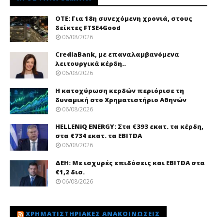
ΟΤΕ: Για 18η συνεχόμενη χρονιά, στους
δείκτες FTSE4Good
06/08/2026
CrediaBank, με επαναλαμβανόμενα
λειτουργικά κέρδη..
06/08/2026
Η κατοχύρωση κερδών περιόρισε τη
δυναμική στο Χρηματιστήριο Αθηνών
06/08/2026
HELLENiQ ENERGY: Στα €393 εκατ. τα κέρδη,
στα €734 εκατ. τα EBITDA
06/08/2026
ΔΕΗ: Με ισχυρές επιδόσεις και EBITDA στα
€1,2 δισ.
06/08/2026
ΧΡΗΜΑΤΙΣΤΗΡΙΑΚΈΣ ΑΝΑΚΟΙΝΏΣΕΙΣ