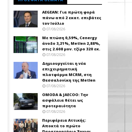
AEGEAN: Για πρώτη φορά
πάνω από 2 εκατ. επιβάτες
τον Ιούλιο
07/08/2026
Με πτώση 0,59%, Cenergy
άνοδο 3,21%, Metlen 2,88%,
στις 2.608 μον. τζίρο 320 εκ.
07/08/2026
Δημιουργείται η νέα
επιχειρηματική
πλατφόρμα MCRM, στη
Θεσσαλονίκη της Metlen
07/08/2026
OMODA & JAECOO: Την
ασφάλεια θέτει ως
προτεραιότητα
07/08/2026
Περιφέρεια Αττικής:
Αποκτά το πρώτο
Παρατηρητήριο Έργων