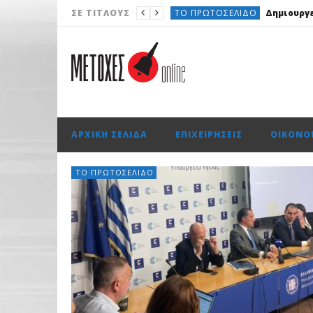
ΤΟ ΠΡΩΤΟΣΈΛΙΔΟ
Δημιουργε
ΣΕ ΤΊΤΛΟΥΣ
AUTO
OMODA & JAECOO: Την
ΠΟΛΙΤΙΚΉ
Περιφέρεια Αττικ
ΟΙΚΟΝΟΜΊΑ
AEGEAN: Για πρ
ΑΡΧΙΚΉ ΣΕΛΊΔΑ
ΕΠΙΧΕΙΡΉΣΕΙΣ
ΟΙΚΟΝΟ
ΤΟ ΠΡΩΤΟΣΈΛΙΔΟ