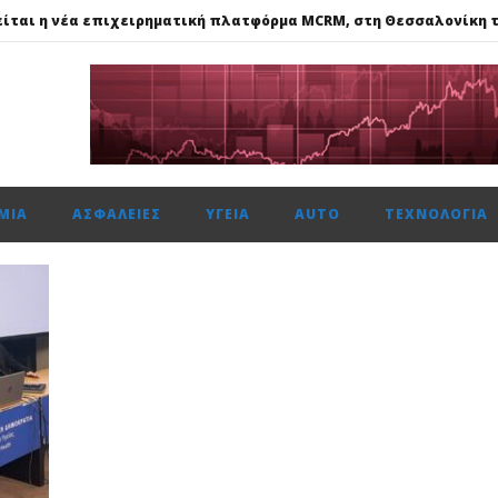
ίται η νέα επιχειρηματική πλατφόρμα MCRM, στη Θεσσαλονίκη τ
 ασφάλεια θέτει ως προτεραιότητα
ής: Αποκτά το πρώτο Παρατηρητήριο Έργων
ώτη φορά πάνω από 2 εκατ. επιβάτες τον Ιούλιο
ΜΊΑ
ΑΣΦΆΛΕΙΕΣ
ΥΓΕΊΑ
AUTO
ΤΕΧΝΟΛΟΓΊΑ