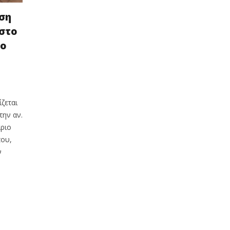
ση
 στο
δο
ίζεται
την αν.
ριο
ου,
ν