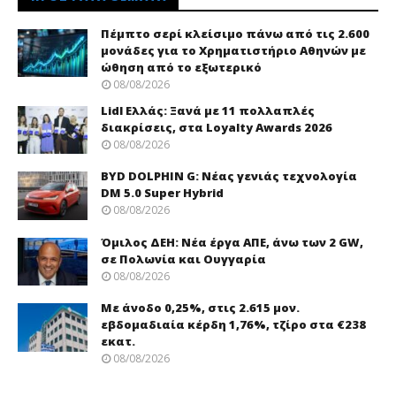
Πέμπτο σερί κλείσιμο πάνω από τις 2.600
μονάδες για το Χρηματιστήριο Αθηνών με
ώθηση από το εξωτερικό
08/08/2026
Lidl Ελλάς: Ξανά με 11 πολλαπλές
διακρίσεις, στα Loyalty Awards 2026
08/08/2026
BYD DOLPHIN G: Νέας γενιάς τεχνολογία
DM 5.0 Super Hybrid
08/08/2026
Όμιλος ΔΕΗ: Νέα έργα ΑΠΕ, άνω των 2 GW,
σε Πολωνία και Ουγγαρία
08/08/2026
Με άνοδο 0,25%, στις 2.615 μον.
εβδομαδιαία κέρδη 1,76%, τζίρο στα €238
εκατ.
08/08/2026