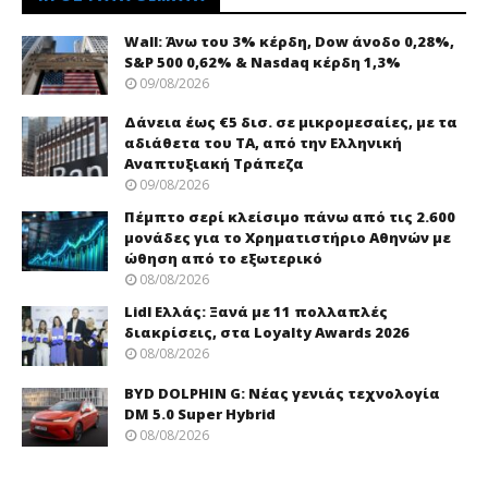
Wall: Άνω του 3% κέρδη, Dow άνοδο 0,28%,
S&P 500 0,62% & Nasdaq κέρδη 1,3%
09/08/2026
Δάνεια έως €5 δισ. σε μικρομεσαίες, με τα
αδιάθετα του ΤΑ, από την Ελληνική
Αναπτυξιακή Τράπεζα
09/08/2026
Πέμπτο σερί κλείσιμο πάνω από τις 2.600
μονάδες για το Χρηματιστήριο Αθηνών με
ώθηση από το εξωτερικό
08/08/2026
Lidl Ελλάς: Ξανά με 11 πολλαπλές
διακρίσεις, στα Loyalty Awards 2026
08/08/2026
BYD DOLPHIN G: Νέας γενιάς τεχνολογία
DM 5.0 Super Hybrid
08/08/2026