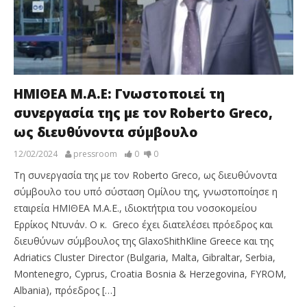
ΗΜΙΘΕΑ Μ.Α.Ε: Γνωστοποιεί τη
συνεργασία της με τον Roberto Greco,
ως διευθύνοντα σύμβουλο
12/02/2024
pressroom
0
0
Τη συνεργασία της με τον Roberto Greco, ως διευθύνοντα
σύμβουλο του υπό σύσταση Ομίλου της, γνωστοποίησε η
εταιρεία ΗΜΙΘΕΑ Μ.Α.Ε., ιδιοκτήτρια του νοσοκομείου
Ερρίκος Ντυνάν. Ο κ. Greco έχει διατελέσει πρόεδρος και
διευθύνων σύμβουλος της GlaxoShithKline Greece και της
Adriatics Cluster Director (Bulgaria, Malta, Gibraltar, Serbia,
Montenegro, Cyprus, Croatia Bosnia & Herzegovina, FYROM,
Albania), πρόεδρος […]