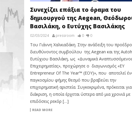
Συνεχίζει επάξια το όραμα του
δημιουργού της Aegean, Θεόδωρο
Βασιλάκη, ο Ευτύχης Βασιλάκης
02/03/2024
pressroom
0
0
Του Γιάννη Χαλκιαδάκη. Στην ανάδειξη του προέδρο
διευθύνοντος συμβούλου της Aegean και της Autohe
Ευτύχιου Βασιλάκη, ως «Δυναμικά Αναπτυσσόμενο
Επιχειρηματίας», προχώρησε ο διαγωνισμός «EY
Entrepreneur Of The Year™ (EOY)», που αποτελεί έν
παγκοσμίου φήμης θεσμό που βραβεύει την
επιχειρηματική αριστεία. Συγκεκριμένα, πρόκειται για
διάκριση, η οποία έρχεται ύστερα από μια χρονιά με
επιδόσεις ρεκόρ […]
READ MORE