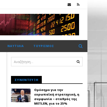
.
Πέμπτο σερί κλείσιμο πάνω από τις 2.600 μονάδες για το Χρηματιστήριο Αθηνών με ώθηση από το εξωτερικό
ΝΑΥΤΙΛΊΑ
ΤΟΥΡΙΣΜΌΣ
ΣΥΝΈΝΤΕΥΞΗ
Ορόσημο για την
ευρωπαϊκή στρατηγική, η
συμφωνία – σταθμός της
METLEN, για το 25%