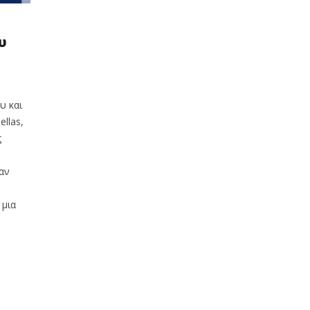
υ
υ και
llas,
ς
αν
 μια