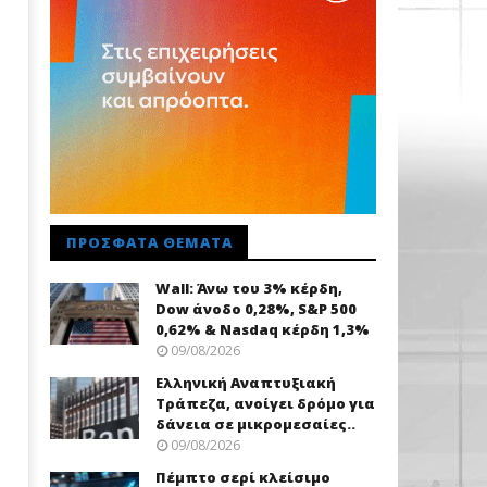
ΠΡΌΣΦΑΤΑ ΘΈΜΑΤΑ
Wall: Άνω του 3% κέρδη,
Dow άνοδο 0,28%, S&P 500
0,62% & Nasdaq κέρδη 1,3%
09/08/2026
Ελληνική Αναπτυξιακή
Τράπεζα, ανοίγει δρόμο για
δάνεια σε μικρομεσαίες..
09/08/2026
Πέμπτο σερί κλείσιμο