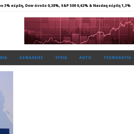
ου 3% κέρδη, Dow άνοδο 0,28%, S&P 500 0,62% & Nasdaq κέρδη 1,3%
Αναπτυξιακή Τράπεζα, ανοίγει δρόμο για δάνεια σε μικρομεσαίες.
νά με 11 πολλαπλές διακρίσεις, στα Loyalty Awards 2026
ενιάς τεχνολογία DM 5.0 Super Hybrid
ΜΊΑ
ΑΣΦΆΛΕΙΕΣ
ΥΓΕΊΑ
AUTO
ΤΕΧΝΟΛΟΓΊΑ
ου 3% κέρδη, Dow άνοδο 0,28%, S&P 500 0,62% & Nasdaq κέρδη 1,3%