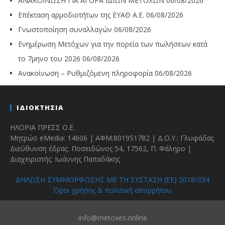
ΑΝΑΚΟΙΝΩΣΗ ΓΙΑ ΑΓΟΡΑ ΙΔΙΩΝ ΜΕΤΟΧΩΝ
06/08/2026
Επέκταση αρμοδιοτήτων της ΕΥΑΘ Α.Ε.
06/08/2026
Γνωστοποίηση συναλλαγών
06/08/2026
Ενημέρωση Μετόχων για την πορεία των πωλήσεων κατά
το 7μηνο του 2026
06/08/2026
Ανακοίνωση – Ρυθμιζόμενη πληροφορία
06/08/2026
ΙΔΙΟΚΤΗΣΙΑ
ΗΛΟΡΙΑ ΠΡΕΣΣ Ο.Ε.
Μητρώο eMedia: 14606 | ΑΦΜ:801951782 | Δ.Ο.Υ.: Γλυφάδας
Διεύθυνση έδρας: Ποσειδώνος 54, 17562, Π. Φάληρο |
Διαχειριστής: Ιωάννης Παπαδάκης
ΔΗΛΩΣΗ ΣΥΜΜΟΡΦΩΣΗΣ ΜΕ ΤΗ ΣΥΣΤΑΣΗ (ΕΕ) 2018/334
Όροι χρήσης & πολιτική απορρήτου
info@metoxes.online