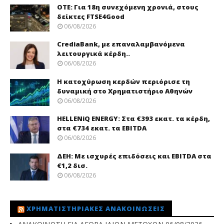
ΟΤΕ: Για 18η συνεχόμενη χρονιά, στους
δείκτες FTSE4Good
06/08/2026
CrediaBank, με επαναλαμβανόμενα
λειτουργικά κέρδη..
06/08/2026
Η κατοχύρωση κερδών περιόρισε τη
δυναμική στο Χρηματιστήριο Αθηνών
06/08/2026
HELLENiQ ENERGY: Στα €393 εκατ. τα κέρδη,
στα €734 εκατ. τα EBITDA
06/08/2026
ΔΕΗ: Με ισχυρές επιδόσεις και EBITDA στα
€1,2 δισ.
06/08/2026
ΧΡΗΜΑΤΙΣΤΗΡΙΑΚΈΣ ΑΝΑΚΟΙΝΏΣΕΙΣ