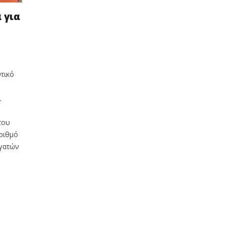
 για
τικό
ι
του
ριθμό
ργατών