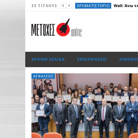
ΧΡΗΜΑΤΙΣΤΉΡΙΟ
Wall: Άνω τ
ΣΕ ΤΊΤΛΟΥΣ
ΧΡΗΜΑΤΙΣΤΉΡΙΟ
ΕΠΙΧΕΙΡΉΣΕΙΣ
Lidl Ελλάς: Ξα
AUTO
BYD DOLPHIN G: Νέας γ
ΟΙΚΟΝΟΜΊΑ
Όμιλος ΔΕΗ: Νέ
ΑΡΧΙΚΉ ΣΕΛΊΔΑ
ΕΠΙΧΕΙΡΉΣΕΙΣ
ΟΙΚΟΝΟ
ΧΡΗΜΑΤΙΣΤΉΡΙΟ
Wall: Άνω τ
ΑΣΦΆΛΕΙΕΣ