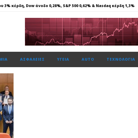
ου 3% κέρδη, Dow άνοδο 0,28%, S&P 500 0,62% & Nasdaq κέρδη 1,3%
νά με 11 πολλαπλές διακρίσεις, στα Loyalty Awards 2026
ενιάς τεχνολογία DM 5.0 Super Hybrid
α έργα ΑΠΕ, άνω των 2 GW, σε Πολωνία και Ουγγαρία
ΜΊΑ
ΑΣΦΆΛΕΙΕΣ
ΥΓΕΊΑ
AUTO
ΤΕΧΝΟΛΟΓΊΑ
ου 3% κέρδη, Dow άνοδο 0,28%, S&P 500 0,62% & Nasdaq κέρδη 1,3%