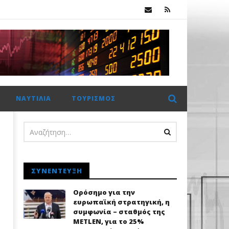
Πέμπτο σερί κλείσιμο πάνω από τις 2.600 μονάδες για το Χρηματιστήριο Αθηνών με ώθηση από το εξωτερικό
ΝΑΥΤΙΛΊΑ
ΤΟΥΡΙΣΜΌΣ
ΣΥΝΈΝΤΕΥΞΗ
Ορόσημο για την
ευρωπαϊκή στρατηγική, η
συμφωνία – σταθμός της
METLEN, για το 25%