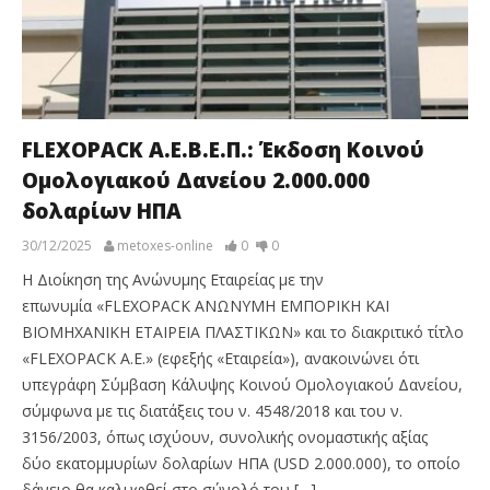
FLEXOPACK Α.Ε.Β.Ε.Π.: Έκδοση Κοινού
Ομολογιακού Δανείου 2.000.000
δολαρίων ΗΠΑ
30/12/2025
metoxes-online
0
0
Η Διοίκηση της Ανώνυμης Εταιρείας με την
επωνυμία «FLEXOPACK ΑΝΩΝΥΜΗ ΕΜΠΟΡΙΚΗ ΚΑΙ
ΒΙΟΜΗΧΑΝΙΚΗ ΕΤΑΙΡΕΙΑ ΠΛΑΣΤΙΚΩΝ» και το διακριτικό τίτλο
«FLEXOPΑCK A.E.» (εφεξής «Εταιρεία»), ανακοινώνει ότι
υπεγράφη Σύμβαση Κάλυψης Κοινού Ομολογιακού Δανείου,
σύμφωνα με τις διατάξεις του ν. 4548/2018 και του ν.
3156/2003, όπως ισχύουν, συνολικής ονομαστικής αξίας
δύο εκατομμυρίων δολαρίων ΗΠΑ (USD 2.000.000), το οποίο
δάνειο θα καλυφθεί στο σύνολό του […]