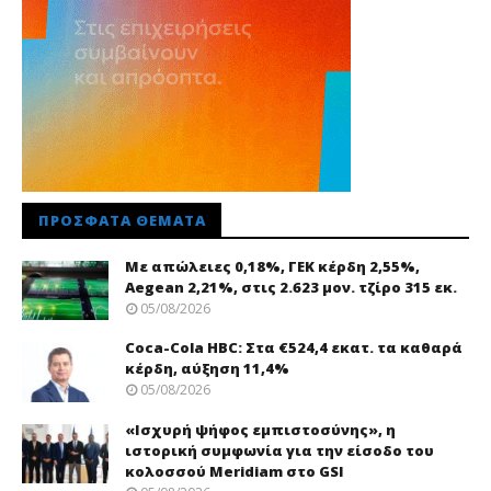
ΠΡΌΣΦΑΤΑ ΘΈΜΑΤΑ
Με απώλειες 0,18%, ΓΕΚ κέρδη 2,55%,
Aegean 2,21%, στις 2.623 μον. τζίρο 315 εκ.
05/08/2026
Coca-Cola HBC: Στα €524,4 εκατ. τα καθαρά
κέρδη, αύξηση 11,4%
05/08/2026
«Ισχυρή ψήφος εμπιστοσύνης», η
ιστορική συμφωνία για την είσοδο του
κολοσσού Meridiam στο GSI