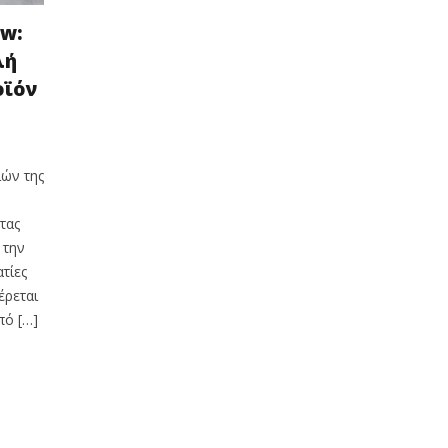
ow:
λή
οϊόν
ιών της
τας
 την
τίες
έρεται
πό […]