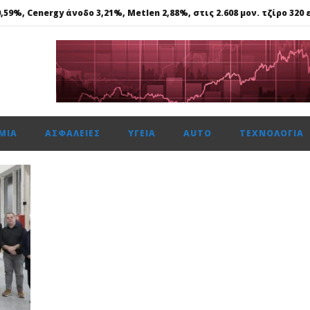
59%, Cenergy άνοδο 3,21%, Metlen 2,88%, στις 2.608 μον. τζίρο 320 ε
ε γάλλιο, σκάνδιο, γερμάνιο, στη Θεσσαλονίκη..
 ασφάλεια θέτει ως προτεραιότητα
ής: Αποκτά το πρώτο Παρατηρητήριο Έργων
μενη χρονιά, στους δείκτες FTSE4Good
ΜΊΑ
ΑΣΦΆΛΕΙΕΣ
ΥΓΕΊΑ
AUTO
ΤΕΧΝΟΛΟΓΊΑ
59%, Cenergy άνοδο 3,21%, Metlen 2,88%, στις 2.608 μον. τζίρο 320 ε