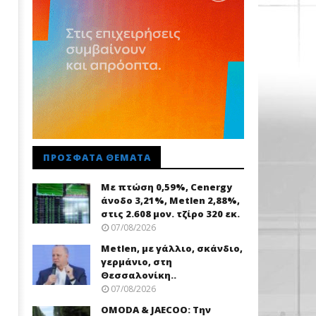
ΠΡΌΣΦΑΤΑ ΘΈΜΑΤΑ
Με πτώση 0,59%, Cenergy
άνοδο 3,21%, Metlen 2,88%,
στις 2.608 μον. τζίρο 320 εκ.
07/08/2026
Metlen, με γάλλιο, σκάνδιο,
γερμάνιο, στη
Θεσσαλονίκη..
07/08/2026
OMODA & JAECOO: Την