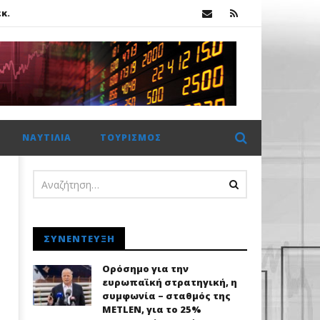
κ.
ΝΑΥΤΙΛΊΑ
ΤΟΥΡΙΣΜΌΣ
κ.
ΣΥΝΈΝΤΕΥΞΗ
Ορόσημο για την
ευρωπαϊκή στρατηγική, η
συμφωνία – σταθμός της
METLEN, για το 25%