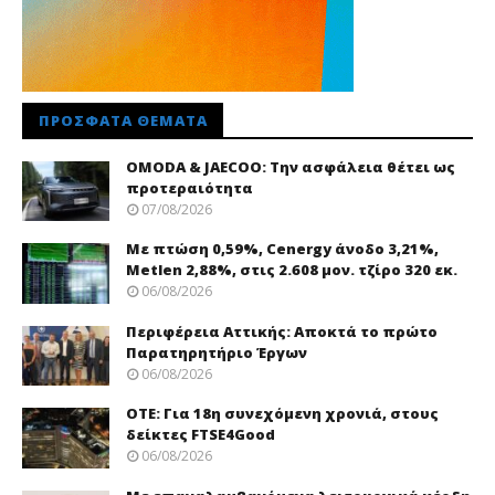
ΠΡΌΣΦΑΤΑ ΘΈΜΑΤΑ
OMODA & JAECOO: Την ασφάλεια θέτει ως
προτεραιότητα
07/08/2026
Με πτώση 0,59%, Cenergy άνοδο 3,21%,
Metlen 2,88%, στις 2.608 μον. τζίρο 320 εκ.
06/08/2026
Περιφέρεια Αττικής: Αποκτά το πρώτο
Παρατηρητήριο Έργων
06/08/2026
ΟΤΕ: Για 18η συνεχόμενη χρονιά, στους
δείκτες FTSE4Good
06/08/2026