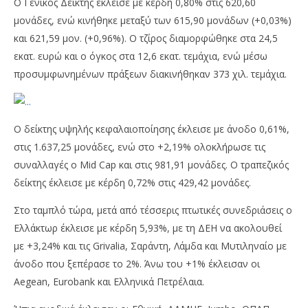
Ο Γενικός Δείκτης έκλεισε με κέρδη 0,80% στις 620,60
μονάδες, ενώ κινήθηκε μεταξύ των 615,90 μονάδων (+0,03%)
και 621,59 μον. (+0,96%). Ο τζίρος διαμορφώθηκε στα 24,5
εκατ. ευρώ και ο όγκος στα 12,6 εκατ. τεμάχια, ενώ μέσω
προσυμφωνημένων πράξεων διακινήθηκαν 373 χιλ. τεμάχια.
Ο δείκτης υψηλής κεφαλαιοποίησης έκλεισε με άνοδο 0,61%,
στις 1.637,25 μονάδες, ενώ στο +2,19% ολοκλήρωσε τις
NOW VIEWING
συναλλαγές ο Mid Cap και στις 981,91 μονάδες. Ο τραπεζικός
δείκτης έκλεισε με κέρδη 0,72% στις 429,42 μονάδες.
Ήπια άνοδος (0,80%) για το Χρηματιστήριο
OM
Αθηνών την 07/01
πρ
Στο ταμπλό τώρα, μετά από τέσσερις πτωτικές συνεδριάσεις ο
07/01/2019
07/
Ελλάκτωρ έκλεισε με κέρδη 5,93%, με τη ΔΕΗ να ακολουθεί
pressroom
p
με +3,24% και τις Grivalia, Σαράντη, Λάμδα και Μυτιληναίο με
άνοδο που ξεπέρασε το 2%. Άνω του +1% έκλεισαν οι
Aegean, Eurobank και Ελληνικά Πετρέλαια.