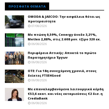
ΠΡΌΣΦΑΤΑ ΘΈΜΑΤΑ
OMODA & JAECOO: Την ασφάλεια θέτει ως
προτεραιότητα
07/08/2026
Με πτώση 0,59%, Cenergy άνοδο 3,21%,
Metlen 2,88%, στις 2.608 μον. τζίρο 320 εκ.
06/08/2026
Περιφέρεια Αττικής: Αποκτά το πρώτο
Παρατηρητήριο Έργων
06/08/2026
ΟΤΕ: Για 18η συνεχόμενη χρονιά, στους
δείκτες FTSE4Good
06/08/2026
Με επαναλαμβανόμενα λειτουργικά κέρδη
€53,6 εκατ. και νέες εκταμιεύσεις €2 δισ. η
CrediaBank
06/08/2026