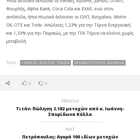
Ήπια ανοδικά έκλεισαν οι Εθνική, ΑΔΜΗΕ, Jumbo, ΟΠΑΠ,
Φουρλής, Alpha Bank, Coca Cola και ΕΧΑΕ, ενώ στον
αντίποδα, ήπια πτωτικά έκλεισαν οι ΟΛΠ, Βιοχαλκο, Motor
Oil, ΟΤΕ και Τιτάν. Απώλειες 1,23% για την Τέρνα Ενεργειακή
και 1,33% για την Πειραιώς, με την ΓΕΚ Τέρνα να κλείνει χωρίς
μεταβολή.
TAGS:
ΓΕΝΙΚΌΣ ΔΕΊΚΤΗΣ ΤΙΜΏΝ
ΧΡΗΜΑΤΙΣΤΉΡΙΟ ΑΘΗΝΏΝ
0
0
PREVIOUS
Τιτάν: Πώληση 2.182 μετοχών από κ. Ιωάννη-
Σπυρίδωνα Κόλλα
NEXT
Πετρόπουλος: Αγορά 100 ιδίων μετοχών