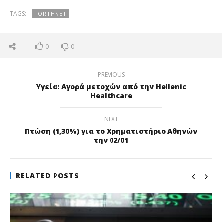
TAGS:
FORTHNET
0
0
PREVIOUS
Υγεία: Αγορά μετοχών από την Hellenic
NOW VIEWING
Healthcare
Forthnet
Με
NEXT
2,2
02/01/2019
Πτώση (1,30%) για το Χρηματιστήριο Αθηνών
pressroom
02/
την 02/01
p
RELATED POSTS