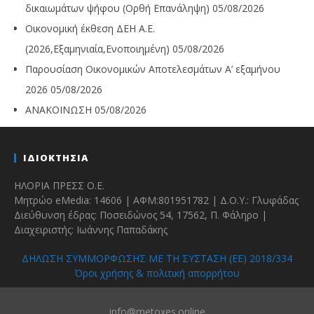
δικαιωμάτων ψήφου (Ορθή Επανάληψη)
05/08/2026
Οικονομική έκθεση ΔΕΗ Α.Ε.
(2026,Εξαμηνιαία,Ενοποιημένη)
05/08/2026
Παρουσίαση Οικονομικών Αποτελεσμάτων Α’ εξαμήνου
2026
05/08/2026
ΑΝΑΚΟΙΝΩΣΗ
05/08/2026
ΙΔΙΟΚΤΗΣΙΑ
ΗΛΟΡΙΑ ΠΡΕΣΣ Ο.Ε.
Μητρώο eMedia: 14606 | ΑΦΜ:801951782 | Δ.Ο.Υ.: Γλυφάδας
Διεύθυνση έδρας: Ποσειδώνος 54, 17562, Π. Φάληρο |
Διαχειριστής: Ιωάννης Παπαδάκης
ΔΗΛΩΣΗ ΣΥΜΜΟΡΦΩΣΗΣ ΜΕ ΤΗ ΣΥΣΤΑΣΗ (ΕΕ) 2018/334
Όροι χρήσης & πολιτική απορρήτου
info@metoxes.online