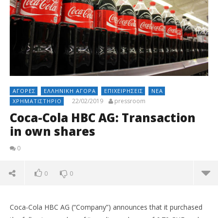
ΑΓΟΡΈΣ
ΕΛΛΗΝΙΚΉ ΑΓΟΡΆ
ΕΠΙΧΕΙΡΉΣΕΙΣ
ΝΈΑ
22/02/2019
pressroom
ΧΡΗΜΑΤΙΣΤΉΡΙΟ
Coca-Cola HBC AG: Transaction
in own shares
0
0
0
Coca-Cola HBC AG (“Company”) announces that it purchased