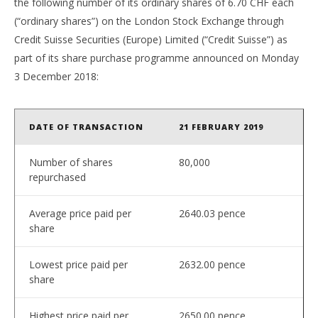
the following number of its ordinary shares of 6.70 CHF each
(“ordinary shares”) on the London Stock Exchange through
Credit Suisse Securities (Europe) Limited (“Credit Suisse”) as
part of its share purchase programme announced on Monday
3 December 2018:
DATE OF TRANSACTION
21 FEBRUARY 2019
NOW VIEWING
Number of shares
80,000
repurchased
Coca-Cola HBC AG: Transaction in own shares
Με
2,8
22/02/2019
pressroom
22/
Average price paid per
2640.03 pence
p
share
Lowest price paid per
2632.00 pence
share
Highest price paid per
2650.00 pence