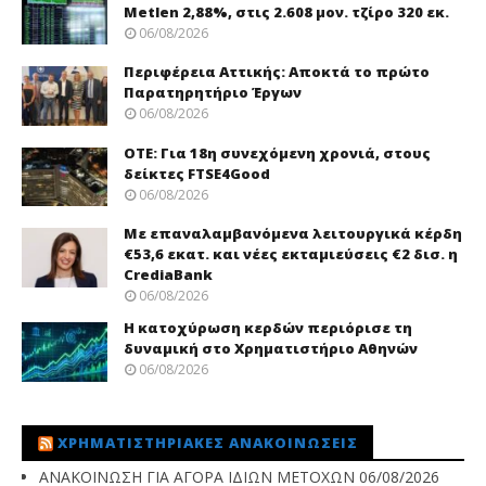
Metlen 2,88%, στις 2.608 μον. τζίρο 320 εκ.
06/08/2026
Περιφέρεια Αττικής: Αποκτά το πρώτο
Παρατηρητήριο Έργων
06/08/2026
ΟΤΕ: Για 18η συνεχόμενη χρονιά, στους
δείκτες FTSE4Good
06/08/2026
Με επαναλαμβανόμενα λειτουργικά κέρδη
€53,6 εκατ. και νέες εκταμιεύσεις €2 δισ. η
CrediaBank
06/08/2026
Η κατοχύρωση κερδών περιόρισε τη
δυναμική στο Χρηματιστήριο Αθηνών
06/08/2026
ΧΡΗΜΑΤΙΣΤΗΡΙΑΚΈΣ ΑΝΑΚΟΙΝΏΣΕΙΣ
ΑΝΑΚΟΙΝΩΣΗ ΓΙΑ ΑΓΟΡΑ ΙΔΙΩΝ ΜΕΤΟΧΩΝ
06/08/2026