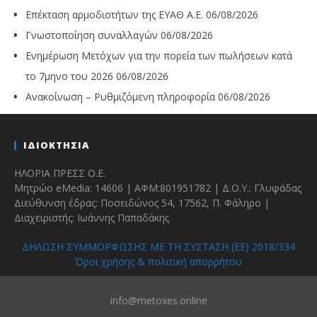
Επέκταση αρμοδιοτήτων της ΕΥΑΘ Α.Ε.
06/08/2026
Γνωστοποίηση συναλλαγών
06/08/2026
Ενημέρωση Μετόχων για την πορεία των πωλήσεων κατά
το 7μηνο του 2026
06/08/2026
Ανακοίνωση – Ρυθμιζόμενη πληροφορία
06/08/2026
ΙΔΙΟΚΤΗΣΙΑ
ΗΛΟΡΙΑ ΠΡΕΣΣ Ο.Ε.
Μητρώο eMedia: 14606 | ΑΦΜ:801951782 | Δ.Ο.Υ.: Γλυφάδας
Διεύθυνση έδρας: Ποσειδώνος 54, 17562, Π. Φάληρο |
Διαχειριστής: Ιωάννης Παπαδάκης
ΔΗΛΩΣΗ ΣΥΜΜΟΡΦΩΣΗΣ ΜΕ ΤΗ ΣΥΣΤΑΣΗ (ΕΕ) 2018/334
Όροι χρήσης & πολιτική απορρήτου
info@metoxes.online