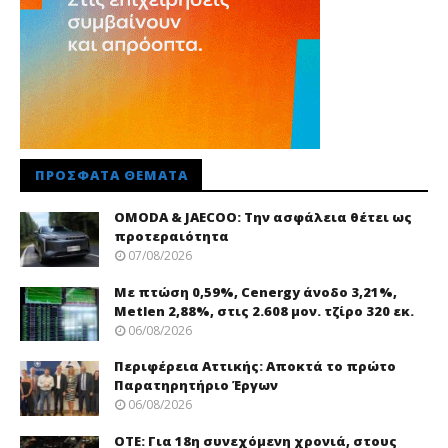
ΠΡΌΣΦΑΤΑ ΘΈΜΑΤΑ
OMODA & JAECOO: Την ασφάλεια θέτει ως
προτεραιότητα
07/08/2026
Με πτώση 0,59%, Cenergy άνοδο 3,21%,
Metlen 2,88%, στις 2.608 μον. τζίρο 320 εκ.
06/08/2026
Περιφέρεια Αττικής: Αποκτά το πρώτο
Παρατηρητήριο Έργων
06/08/2026
ΟΤΕ: Για 18η συνεχόμενη χρονιά, στους