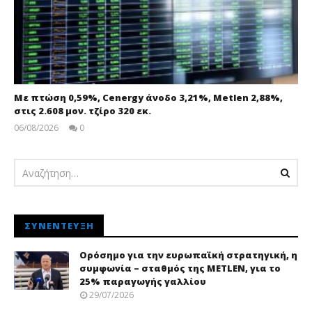
Με πτώση 0,59%, Cenergy άνοδο 3,21%, Metlen 2,88%,
στις 2.608 μον. τζίρο 320 εκ.
06/08/2026
0
pressroom
ΣΥΝΈΝΤΕΥΞΗ
Ορόσημο για την ευρωπαϊκή στρατηγική, η
συμφωνία – σταθμός της METLEN, για το
25% παραγωγής γαλλίου
29/07/2026