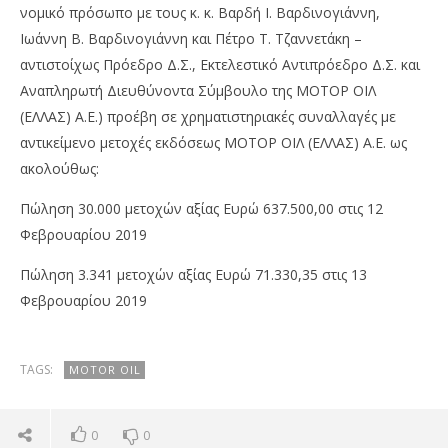
νομικό πρόσωπο με τους κ. κ. Βαρδή Ι. Βαρδινογιάννη,
Ιωάννη Β. Βαρδινογιάννη και Πέτρο Τ. Τζαννετάκη –
αντιστοίχως Πρόεδρο Δ.Σ., Εκτελεστικό Αντιπρόεδρο Δ.Σ. και
Αναπληρωτή Διευθύνοντα Σύμβουλο της ΜΟΤΟΡ ΟΙΛ
(ΕΛΛΑΣ) Α.Ε.) προέβη σε χρηματιστηριακές συναλλαγές με
αντικείμενο μετοχές εκδόσεως ΜΟΤΟΡ ΟΙΛ (ΕΛΛΑΣ) Α.Ε. ως
ακολούθως:
Πώληση 30.000 μετοχών αξίας Ευρώ 637.500,00 στις 12
NOW VIEWING
Φεβρουαρίου 2019
Motor Oil: Πώληση μετοχών από Motor Oil Holdings
OM
Πώληση 3.341 μετοχών αξίας Ευρώ 71.330,35 στις 13
Ltd
πρ
Φεβρουαρίου 2019
14/02/2019
14/
pressroom
p
TAGS:
MOTOR OIL
0
0