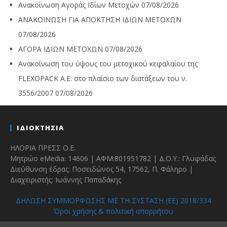
Ανακοίνωση Αγοράς Ιδίων Μετοχών
07/08/2026
ΑΝΑΚΟΙΝΩΣΗ ΓΙΑ ΑΠΟΚΤΗΣΗ ΙΔΙΩΝ ΜΕΤΟΧΩΝ
07/08/2026
ΑΓΟΡΑ ΙΔΙΩΝ ΜΕΤΟΧΩΝ
07/08/2026
Ανακοίνωση του ύψους του μετοχικού κεφαλαίου της
FLEXOPACK A.E. στο πλαίσιο των διατάξεων του ν.
3556/2007
07/08/2026
ΙΔΙΟΚΤΗΣΙΑ
ΗΛΟΡΙΑ ΠΡΕΣΣ Ο.Ε.
Μητρώο eMedia: 14606 | ΑΦΜ:801951782 | Δ.Ο.Υ.: Γλυφάδας
Διεύθυνση έδρας: Ποσειδώνος 54, 17562, Π. Φάληρο |
Διαχειριστής: Ιωάννης Παπαδάκης
ΔΗΛΩΣΗ ΣΥΜΜΟΡΦΩΣΗΣ ΜΕ ΤΗ ΣΥΣΤΑΣΗ (ΕΕ) 2018/334
Όροι χρήσης & πολιτική απορρήτου