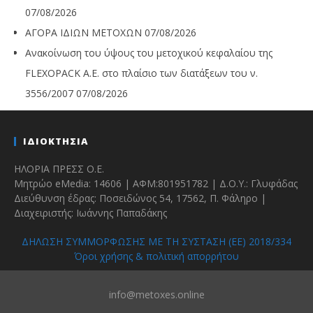
07/08/2026
ΑΓΟΡΑ ΙΔΙΩΝ ΜΕΤΟΧΩΝ
07/08/2026
Ανακοίνωση του ύψους του μετοχικού κεφαλαίου της
FLEXOPACK A.E. στο πλαίσιο των διατάξεων του ν.
3556/2007
07/08/2026
ΙΔΙΟΚΤΗΣΙΑ
ΗΛΟΡΙΑ ΠΡΕΣΣ Ο.Ε.
Μητρώο eMedia: 14606 | ΑΦΜ:801951782 | Δ.Ο.Υ.: Γλυφάδας
Διεύθυνση έδρας: Ποσειδώνος 54, 17562, Π. Φάληρο |
Διαχειριστής: Ιωάννης Παπαδάκης
ΔΗΛΩΣΗ ΣΥΜΜΟΡΦΩΣΗΣ ΜΕ ΤΗ ΣΥΣΤΑΣΗ (ΕΕ) 2018/334
Όροι χρήσης & πολιτική απορρήτου
info@metoxes.online