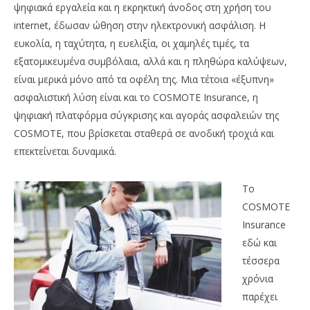
ψηφιακά εργαλεία και η εκρηκτική άνοδος στη χρήση του
internet, έδωσαν ώθηση στην ηλεκτρονική ασφάλιση. Η
ευκολία, η ταχύτητα, η ευελιξία, οι χαμηλές τιμές, τα
εξατομικευμένα συμβόλαια, αλλά και η πληθώρα καλύψεων,
είναι μερικά μόνο από τα οφέλη της. Μια τέτοια «έξυπνη»
ασφαλιστική λύση είναι και το COSMOTE Insurance, η
ψηφιακή πλατφόρμα σύγκρισης και αγοράς ασφαλειών της
COSMOTE, που βρίσκεται σταθερά σε ανοδική τροχιά και
NOW VIEWING
επεκτείνεται δυναμικά.
COSMOTE Insurance: online ασφάλεια σε λίγα
Όμ
Το
λεπτά από κορυφαίες ασφαλιστικές
A.
COSMOTE
09/12/2022
09/
pressroom
p
Insurance
εδώ και
τέσσερα
χρόνια
παρέχει