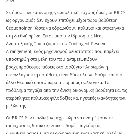
2020.
Σε όρους ανακατανομής γεωπολιτικής ισχύος όμως, οι BRICS
ως οργανισμός δεν έχουν επιτύχει μέχρι τώρα βαθύτερη
θεσμοποίηση, ώστε να εδραιωθούν πολιτικά και στρατηγικά
στη διεθνή αρένα. Εκτός από την ίδρυση της Νέας
Αναπτυξιακής Τράπεζας και του Contingent Reserve
Arrangement, ενός μηχανισμού ρευστότητας που παρέχει
υποστήριξη στα μέλη του που αντιμετωπίζουν
βραχυπρόθεσμες πιέσεις στο ισοζύγιο πληρωμών ή
συναλλαγματική αστάθεια, είναι δύσκολο να δούμε κάποιο
άλλο θεσμικό αποτύπωμα της ομάδας συλλογικά. Το
πρόβλημα πηγάζει από την άνιση οικονομική βαρύτητα και τις
ετερόκλητες πολιτικές φιλοδοξίες και ηγετικές ικανότητες των
μελών της.
Οι BRICS δεν επιδίωξαν μέχρι τώρα να ανατρέψουν τις
υπάρχουσες δυτικο-κεντρικές δομές παγκόσμιας
διακυβέρνησης με μια ολοκληρωμένη εναλλακτική, αλλά να