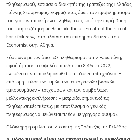
πληθωρισμού, εστίασε ο διοικητής της Τράπεζας της Ελλάδας,
Γιάννης Στουρνάρας, εκφράζοντας όμως τον προβληματισμό
του για τον υποκείμενο πληθωρισμό, κατά την παρέμβαση
του στη συζήτηση με θέμα: «In the aftermath of the recent
bank failures», στο πλαίσιο του επίσημου δείπνου του
Economist στην Αθήνα.
Σύμφωνα με τον ίδιο «Ο πληθωρισμός στην Ευρωζώνη,
αφού έφτασε το υψηλό επίπεδο του 8,4% το 2022,
NOW VIEWING
αναμένεται να αποκλιμακωθεί τα επόμενα τρία χρόνια. Η
Γιατί ο Γιάννης Στουρνάρας πιστεύει πως
QU
απότομη πτώση των τιμών των ενεργειακών βασικών
είμαστε στο τέλος του ανοδικού κύκλου των
20/
εμπορευμάτων – τρεχουσών και των συμβολαίων
επιτοκίων;
p
μελλοντικής εκπλήρωσης – μετριάζει σημαντικά τις
20/06/2023
πληθωριστικές πιέσεις, με αποτέλεσμα ο γενικός
pressroom
πληθωρισμός να μειώνεται πλέον με γρήγορο ρυθμό».
Ολόκληρη η ομιλία του διοικητή της Τράπεζας της Ελλάδος:
Α. Πόσο πιθανό είναι να επαναληφθεί η Παγκόσμια