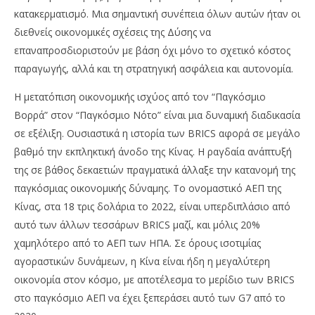
κατακερματισμό. Μια σημαντική συνέπεια όλων αυτών ήταν οι
διεθνείς οικονομικές σχέσεις της Δύσης να
επαναπροσδιοριστούν με βάση όχι μόνο το σχετικό κόστος
παραγωγής, αλλά και τη στρατηγική ασφάλεια και αυτονομία.
Η μετατόπιση οικονομικής ισχύος από τον “Παγκόσμιο
Βορρά” στον “Παγκόσμιο Νότο” είναι μια δυναμική διαδικασία
σε εξέλιξη. Ουσιαστικά η ιστορία των BRICS αφορά σε μεγάλο
βαθμό την εκπληκτική άνοδο της Κίνας. Η ραγδαία ανάπτυξή
της σε βάθος δεκαετιών πραγματικά άλλαξε την κατανομή της
παγκόσμιας οικονομικής δύναμης. Το ονομαστικό ΑΕΠ της
Κίνας, στα 18 τρις δολάρια το 2022, είναι υπερδιπλάσιο από
αυτό των άλλων τεσσάρων BRICS μαζί, και μόλις 20%
χαμηλότερο από το ΑΕΠ των ΗΠΑ. Σε όρους ισοτιμίας
αγοραστικών δυνάμεων, η Κίνα είναι ήδη η μεγαλύτερη
οικονομία στον κόσμο, με αποτέλεσμα το μερίδιο των BRICS
στο παγκόσμιο ΑΕΠ να έχει ξεπεράσει αυτό των G7 από το