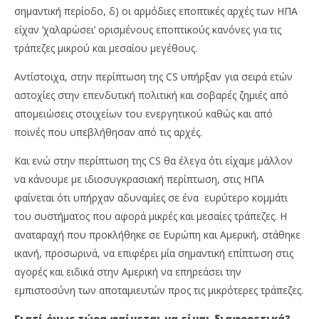
σημαντική περίοδο, δ) οι αρμόδιες εποπτικές αρχές των ΗΠΑ
είχαν ‘χαλαρώσει’ ορισμένους εποπτικούς κανόνες για τις
τράπεζες μικρού και μεσαίου μεγέθους.
Αντίστοιχα, στην περίπτωση της CS υπήρξαν για σειρά ετών
αστοχίες στην επενδυτική πολιτική και σοβαρές ζημιές από
απομειώσεις στοιχείων του ενεργητικού καθώς και από
ποινές που υπεβλήθησαν από τις αρχές.
Και ενώ στην περίπτωση της CS θα έλεγα ότι είχαμε μάλλον
να κάνουμε με ιδιοσυγκρασιακή περίπτωση, στις ΗΠΑ
φαίνεται ότι υπήρχαν αδυναμίες σε ένα ευρύτερο κομμάτι
του συστήματος που αφορά μικρές και μεσαίες τράπεζες. Η
αναταραχή που προκλήθηκε σε Ευρώπη και Αμερική, στάθηκε
ικανή, προσωρινά, να επιφέρει μία σημαντική επίπτωση στις
αγορές και ειδικά στην Αμερική να επηρεάσει την
εμπιστοσύνη των αποταμιευτών προς τις μικρότερες τράπεζες.
Γιατί όμως τώρα φαίνεται να είναι διαφορετικά?