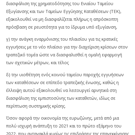
διασφάλιση της χρηματοδότησης του Ενιαίου Ταμείου
Εξυγίανσης και των Ταμείων Εγγύησης Καταθέσεων (ΤΕΚ),
εξακολουθεί να μη διασφαλίζεται πλήρως η απρόσκοπτη
πρόσβαση σε ρευστότητα για το ίδρυμα υπό εξυγίανση,
γ) την ανάγκη εναρμόνισης του πλαισίου για τις κρατικές
εγγυήσεις με το νέο πλαίσιο για την διαχείριση κρίσεων στον
τραπεζικό τομέα ώστε να διασφαλισθεί η ομαλή εφαρμογή
των σχετικών μέτρων, και τέλος
δ) την υιοθέτηση ενός κοινού ταμείου παροχής εγγυήσεων
των καταθέσεων σε επίπεδο τραπεζικής ένωσης, καθώς η
έλλειψη αυτού εξακολουθεί να λειτουργεί αρνητικά στη
διασφάλιση της εμπιστοσύνης των καταθετών, ιδίως σε
περίπτωση συστημικής κρίσης.
Όσον αφορά την οικονομία της ευρωζώνης, μετά από μια
πολύ ισχυρή ανάπτυξη το 2021 και το πρώτο εξάμηνο του
2022, που αντανακλά κυρίως τις επιδράσεις της επανεκκίνησης