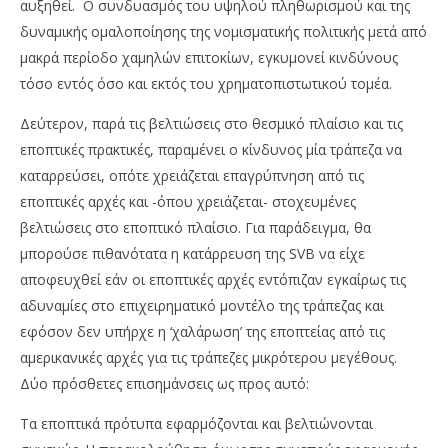
αυξηθεί. Ο συνδυασμός του υψηλού πληθωρισμού και της
δυναμικής ομαλοποίησης της νομισματικής πολιτικής μετά από
μακρά περίοδο χαμηλών επιτοκίων, εγκυμονεί κινδύνους
τόσο εντός όσο και εκτός του χρηματοπιστωτικού τομέα.
Δεύτερον, παρά τις βελτιώσεις στο θεσμικό πλαίσιο και τις
εποπτικές πρακτικές, παραμένει ο κίνδυνος μία τράπεζα να
καταρρεύσει, οπότε χρειάζεται επαγρύπνηση από τις
εποπτικές αρχές και -όπου χρειάζεται- στοχευμένες
βελτιώσεις στο εποπτικό πλαίσιο. Για παράδειγμα, θα
μπορούσε πιθανότατα η κατάρρευση της SVB να είχε
αποφευχθεί εάν οι εποπτικές αρχές εντόπιζαν εγκαίρως τις
αδυναμίες στο επιχειρηματικό μοντέλο της τράπεζας και
εφόσον δεν υπήρχε η ‘χαλάρωση’ της εποπτείας από τις
αμερικανικές αρχές για τις τράπεζες μικρότερου μεγέθους.
Δύο πρόσθετες επισημάνσεις ως προς αυτό:
Τα εποπτικά πρότυπα εφαρμόζονται και βελτιώνονται