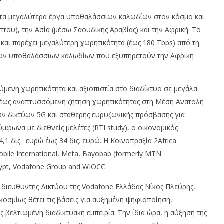
πό τα μεγαλύτερα έργα υποθαλάσσιων καλωδίων στον κόσμο και
του), την Ασία (μέσω Σαουδικής Αραβίας) και την Αφρική. Το
και παρέχει μεγαλύτερη χωρητικότητα (έως 180 Tbps) από τη
ων υποθαλάσσιων καλωδίων που εξυπηρετούν την Αφρική
ύμενη χωρητικότητα και αξιοπιστία στο διαδίκτυο σε μεγάλα
χέως αναπτυσσόμενη ζήτηση χωρητικότητας στη Μέση Ανατολή
ων δικτύων 5G και σταθερής ευρυζωνικής πρόσβασης για
φωνα με διεθνείς μελέτες (RTI study), ο οικονομικός
4,1 δις. ευρώ έως 34 δις. ευρώ. Η Κοινοπραξία 2Africa
obile International, Meta, Bayobab (formerly MTN
gypt, Vodafone Group and WIOCC.
 διευθυντής Δικτύου της Vodafone Ελλάδας Νίκος Πλεύρης,
οσμίως θέτει τις βάσεις για αυξημένη ψηφιοποίηση,
 βελτιωμένη διαδικτυακή εμπειρία. Την ίδια ώρα, η αύξηση της