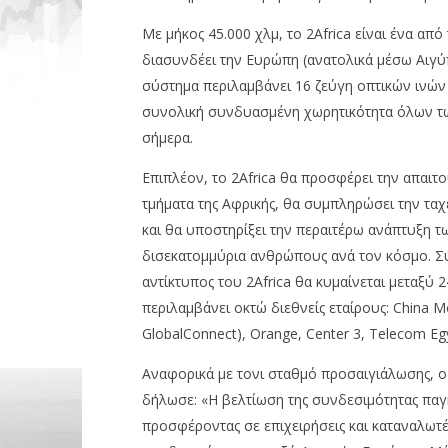
Με μήκος 45.000 χλμ, το 2Africa είναι ένα α
διασυνδέει την Ευρώπη (ανατολικά μέσω Αιγύπ
σύστημα περιλαμβάνει 16 ζεύγη οπτικών ινών 
συνολική συνδυασμένη χωρητικότητα όλων τ
σήμερα.
Επιπλέον, το 2Africa θα προσφέρει την απαιτο
τμήματα της Αφρικής, θα συμπληρώσει την τα
και θα υποστηρίξει την περαιτέρω ανάπτυξη τ
δισεκατομμύρια ανθρώπους ανά τον κόσμο. Σύμ
αντίκτυπος του 2Africa θα κυμαίνεται μεταξύ 2
περιλαμβάνει οκτώ διεθνείς εταίρους: China M
GlobalConnect), Orange, Center 3, Telecom E
Αναφορικά με τονι σταθμό προσαιγιάλωσης, ο
δήλωσε: «Η βελτίωση της συνδεσιμότητας παγκ
προσφέροντας σε επιχειρήσεις και καταναλωτές