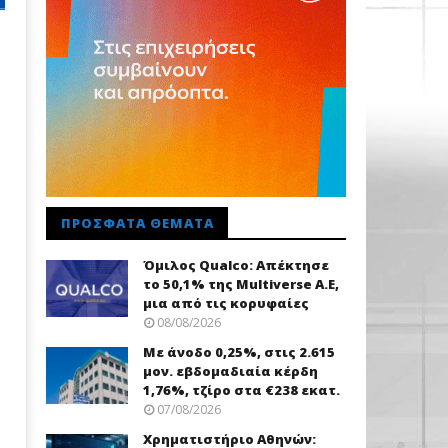
ΠΡΌΣΦΑΤΑ ΘΈΜΑΤΑ
Όμιλος Qualco: Απέκτησε
το 50,1% της Multiverse A.E,
μια από τις κορυφαίες
08/08/2026
Με άνοδο 0,25%, στις 2.615
μον. εβδομαδιαία κέρδη
1,76%, τζίρο στα €238 εκατ.
07/08/2026
Χρηματιστήριο Αθηνών: