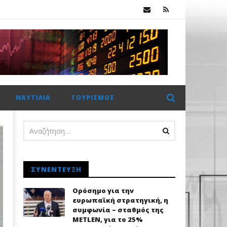
Χρηματιστήριο Αθηνών: Πέμπτο σερί κλείσιμο πάνω από τις 2.600 μονάδες με στηρίγματα από τις τράπεζες
ΝΑΥΤΙΛΊΑ
ΤΟΥΡΙΣΜΌΣ
ΣΥΝΈΝΤΕΥΞΗ
Ορόσημο για την
ευρωπαϊκή στρατηγική, η
συμφωνία – σταθμός της
METLEN, για το 25%