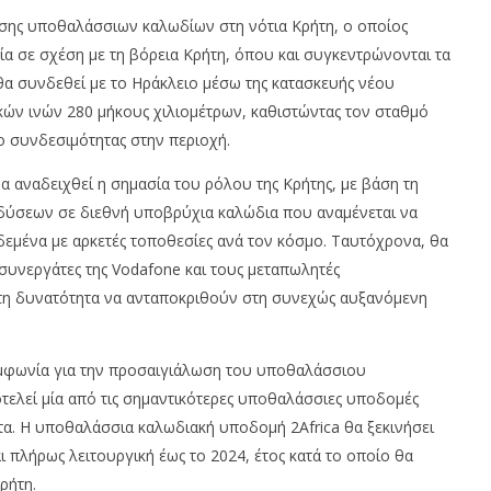
04/09/2023
om
pressroom
σης υποθαλάσσιων καλωδίων στη νότια Κρήτη, ο οποίος
α σε σχέση με τη βόρεια Κρήτη, όπου και συγκεντρώνονται τα
α συνδεθεί με το Ηράκλειο μέσω της κατασκευής νέου
κών ινών 280 μήκους χιλιομέτρων, καθιστώντας τον σταθμό
ο συνδεσιμότητας στην περιοχή.
 αναδειχθεί η σημασία του ρόλου της Κρήτης, με βάση τη
δύσεων σε διεθνή υποβρύχια καλώδια που αναμένεται να
μένα με αρκετές τοποθεσίες ανά τον κόσμο. Ταυτόχρονα, θα
συνεργάτες της Vodafone και τους μεταπωλητές
 τη δυνατότητα να ανταποκριθούν στη συνεχώς αυξανόμενη
συμφωνία για την προσαιγιάλωση του υποθαλάσσιου
τελεί μία από τις σημαντικότερες υποθαλάσσιες υποδομές
τα. Η υποθαλάσσια καλωδιακή υποδομή 2Africa θα ξεκινήσει
αι πλήρως λειτουργική έως το 2024, έτος κατά το οποίο θα
ρήτη.