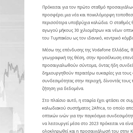
04/09/2023
04/09/2023
pressro
Πρόκειται για τον πρώτο σταθμό προσαιγιάλω
pressroom
προσφέρει μια νέα και ποικιλόμορφη τοποθεσί
περισσότερα υποβρύχια καλώδια. Ο σταθμός θ
αγωγού μήκους 30 χιλιομέτρων και νέων οπτι
του Τυμπακίου ως τον ιδανικό, κεντρικό κόμβ
Μέσω της επένδυσης της Vodafone Ελλάδας, θα
γεωγραφική της θέση, στην προσέλκυση επεν
προσαιγιαλωθούν σύντομα, όντας ήδη συνδεδε
δημιουργηθούν περαιτέρω ευκαιρίες για τους 
συνδεσιμότητας στην περιοχή, δίνοντάς τους
ζήτηση για δεδομένα.
Στο πλαίσιο αυτό, η εταιρία έχει φτάσει σε 
καλωδιακού συστήματος 2Africa, το οποίο απο
οπτικών ινών για την παγκόσμια συνδεσιμότη
να λειτουργεί μέσα στο 2023 πρόκειται να είν
ολοκληρωθεί και η προσαιγιάλωσή του στην Κ