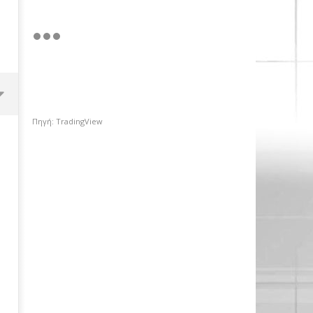
Πηγή: TradingView
Χρηματιστήριο Αθηνών: Πέμπτο
σερί κλείσιμο πάνω από τις
2.600 μονάδες με στηρίγματα
από τις τράπεζες