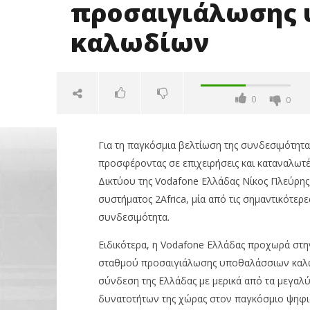
προσαιγιάλωσης
καλωδίων
0
0
Για τη παγκόσμια βελτίωση της συνδεσιμότητας
προσφέροντας σε επιχειρήσεις και καταναλωτέ
Δικτύου της Vodafone Ελλάδας Νίκος Πλεύρης
συστήματος 2Africa, μία από τις σημαντικότε
συνδεσιμότητα.
NOW VIEWING
Ειδικότερα, η Vodafone Ελλάδας προχωρά στη
σταθμού προσαιγιάλωσης υποθαλάσσιων καλωδ
Vodafone Ελλάδας:
Όμιλος Q
σύνδεση της Ελλάδας με μερικά από τα μεγαλ
Κατασκευάζει σταθμό
50,1% της
προσαιγιάλωσης
τις κορυ
δυνατοτήτων της χώρας στον παγκόσμιο ψηφι
υποθαλάσσιων καλωδίων