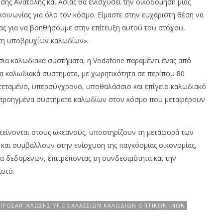
ης Ανατολής και Ασίας θα ενισχύσει την οικοδόμηση μιας
κοινωνίας για όλο τον κόσμο. Είμαστε στην ευχάριστη θέση να
ας για να βοηθήσουμε στην επίτευξη αυτού του στόχου,
τη υποβρυχίων καλωδίων».
ια καλωδιακά συστήματα, η Vodafone παραμένει ένας από
 καλωδιακά συστήματα, με χωρητικότητα σε περίπου 80
τεταμένο, υπερσύγχρονο, υποθαλάσσιο και επίγειο καλωδιακό
ιο προηγμένα συστήματα καλωδίων στον κόσμο που μεταφέρουν
κτείνονται στους ωκεανούς, υποστηρίζουν τη μεταφορά των
και συμβάλλουν στην ενίσχυση της παγκόσμιας οικονομίας,
α δεδομένων, επιτρέποντας τη συνδεσιμότητα και την
στό.
ΠΡΟΣΑΙΓΙΆΛΩΣΗΣ ΥΠΟΘΑΛΆΣΣΙΩΝ ΚΑΛΩΔΊΩΝ ΟΠΤΙΚΏΝ ΙΝΏΝ