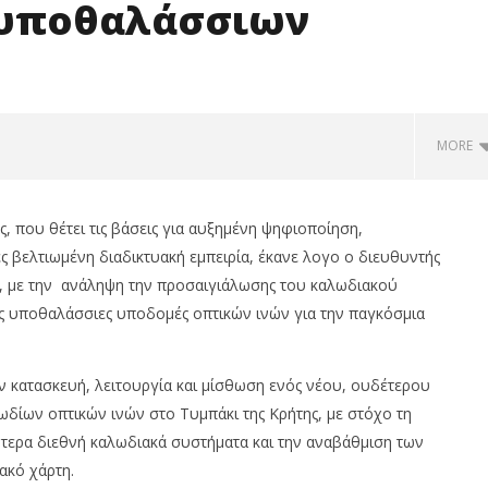
 υποθαλάσσιων
MORE
, που θέτει τις βάσεις για αυξημένη ψηφιοποίηση,
ς βελτιωμένη διαδικτυακή εμπειρία, έκανε λογο ο διευθυντής
, με την ανάληψη την προσαιγιάλωσης του καλωδιακού
ρες υποθαλάσσιες υποδομές οπτικών ινών για την παγκόσμια
ν κατασκευή, λειτουργία και μίσθωση ενός νέου, ουδέτερου
ίων οπτικών ινών στο Τυμπάκι της Κρήτης, με στόχο τη
ualco: Απέκτησε το
Με άνοδο 0,25%, στις 2.615 μον.
ύτερα διεθνή καλωδιακά συστήματα και την αναβάθμιση των
 Multiverse A.E, μια από
εβδομαδιαία κέρδη 1,76%, τζίρο
φαίες
στα €238 εκατ.
ακό χάρτη.