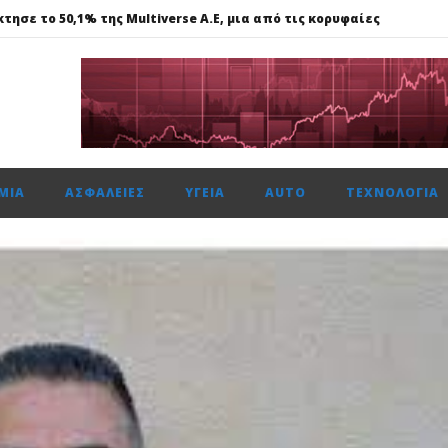
τησε το 50,1% της Multiverse A.E, μια από τις κορυφαίες
615 μον. εβδομαδιαία κέρδη 1,76%, τζίρο στα €238 εκατ.
ναντι €49,35 εκατ., το 50% του Sofia South Ring Mall
ώτη φορά πάνω από 2 εκατ. επιβάτες τον Ιούλιο
ΜΊΑ
ΑΣΦΆΛΕΙΕΣ
ΥΓΕΊΑ
AUTO
ΤΕΧΝΟΛΟΓΊΑ
τησε το 50,1% της Multiverse A.E, μια από τις κορυφαίες