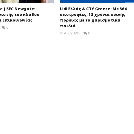
e | SEC Newgate:
Lidl Ελλάς & CTY Greece: Με 564
ιστής του κλάδου
υποτροφίες, 13 χρόνια κοινής
ι Επικοινωνίας
πορείας με τα χαρισματικά
παιδιά
0
pressroom
01/08/2026
0
pressroom