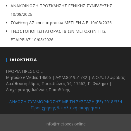
ΑΝΑΚΟΙΝΩΣΗ ΠΡΟΣΚΛΗΣΗΣ ΓΕΝΙΚΗΣ ΣΥΝΕΛΕΥΣΗΣ
10/08/2026
Σύνθεση ΔΣ και επιτροπών METLEN A.E.
10/08/2026
ΓΝΩΣΤΟΠΟΙΗΣΗ ΑΓΟΡΑΣ ΙΔΙΩΝ ΜΕΤΟΧΩΝ ΤΗΣ
ΕΤΑΙΡΕΙΑΣ
10/08/2026
ΙΔΙΟΚΤΗΣΙΑ
ΗΛΟΡΙΑ ΠΡΕΣΣ Ο.Ε.
Μητρώο eMedia: 14606 | ΑΦΜ:801951782 | Δ.Ο.Υ.: Γλυφάδας
Διεύθυνση έδρας: Ποσειδώνος 54, 17562, Π. Φάληρο |
Διαχειριστής: Ιωάννης Παπαδάκης
ΔΗΛΩΣΗ ΣΥΜΜΟΡΦΩΣΗΣ ΜΕ ΤΗ ΣΥΣΤΑΣΗ (ΕΕ) 2018/334
Όροι χρήσης & πολιτική απορρήτου
info@metoxes.online