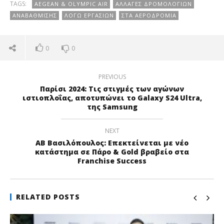
TAGS:
AEGEAN & OLYMPIC AIR
ΑΛΛΑΓΈΣ ΔΡΟΜΟΛΟΓΊΩΝ
ΑΝΑΒΆΘΜΙΣΗΣ
ΛΌΓΩ ΕΡΓΑΣΙΏΝ
ΣΤΑ ΑΕΡΟΔΡΌΜΙΑ
0
0
PREVIOUS
Παρίσι 2024: Τις στιγμές των αγώνων
ιστιοπλοΐας, αποτυπώνει το Galaxy S24 Ultra,
της Samsung
NEXT
ΑΒ Βασιλόπουλος: Επεκτείνεται με νέο
κατάστημα σε Πάρο & Gold βραβείο στα
Franchise Success
RELATED POSTS