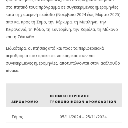
στο πτητικό τους πρόγραμμα σε συγκεκριμένες ημερομηνίες
κατά τη χειμερινή περίοδο (Νοέμβριο 2024 έως Μάρτιο 2025)
από και προς τη Σάμο, την Κέρκυρα, τη Μυτιλήνη, την
Κεφαλονιά, τη Ρόδο, τη Σαντορίνη, την Καβάλα, τη Μύκονο
και τη Ζάκυνθο.
NOW VIEWING
Ειδικότερα, οι πτήσεις από και προς τα περιφερειακά
Aegean &Olympic Air: Αλλαγές δρομολογίων, λόγω
Ν.
αεροδρόμια που πρόκειται να επηρεαστούν για
εργασιών αναβάθμισης στα αεροδρόμια
πρ
συγκεκριμένες ημερομηνίες, αποτυπώνονται στον ακόλουθο
06/08/2024
06/
πίνακα:
pressroom
p
ΧΡΟΝΙΚΉ ΠΕΡΊΟΔΟΣ
ΑΕΡΟΔΡΌΜΙΟ
ΤΡΟΠΟΠΟΙΉΣΕΩΝ ΔΡΟΜΟΛΟΓΊΩΝ
Σάμος
05/11/2024 – 25/11/2024