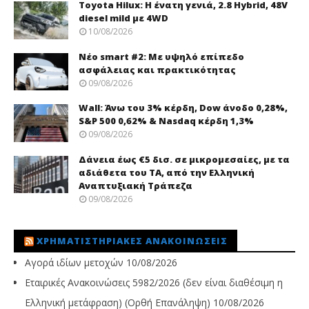
Toyota Hilux: Η ένατη γενιά, 2.8 Hybrid, 48V
diesel mild με 4WD
10/08/2026
Νέo smart #2: Με υψηλό επίπεδο
ασφάλειας και πρακτικότητας
09/08/2026
Wall: Άνω του 3% κέρδη, Dow άνοδο 0,28%,
S&P 500 0,62% & Nasdaq κέρδη 1,3%
09/08/2026
Δάνεια έως €5 δισ. σε μικρομεσαίες, με τα
αδιάθετα του ΤΑ, από την Ελληνική
Αναπτυξιακή Τράπεζα
09/08/2026
ΧΡΗΜΑΤΙΣΤΗΡΙΑΚΈΣ ΑΝΑΚΟΙΝΏΣΕΙΣ
Αγορά ιδίων μετοχών
10/08/2026
Εταιρικές Ανακοινώσεις 5982/2026 (δεν είναι διαθέσιμη η
Ελληνική μετάφραση) (Ορθή Επανάληψη)
10/08/2026