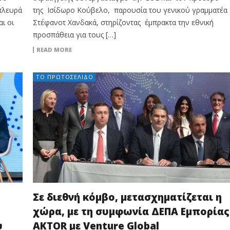
 πλευρά
της Ισίδωρο Κούβελο, παρουσία του γενικού γραμματέα
ι οι
Στέφανοτ Χανδακά, στηρίζοντας έμπρακτα την εθνική
προσπάθεια για τους […]
READ MORE
ΤΟ ΠΡΩΤΟΣΈΛΙΔΟ
Σε διεθνή κόμβο, μετασχηματίζεται η
χώρα, με τη συμφωνία ΔΕΠΑ Εμπορίας
υ
AKTOR με Venture Global