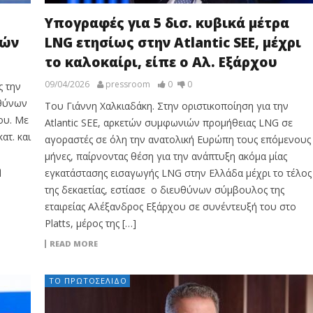
Υπογραφές για 5 δισ. κυβικά μέτρα
τών
LNG ετησίως στην Atlantic SEE, μέχρι
το καλοκαίρι, είπε ο Αλ. Εξάρχου
09/04/2026
pressroom
0
0
ς την
υθύνων
Του Γιάννη Χαλκιαδάκη. Στην οριστικοποίηση για την
ου. Με
Atlantic SEE, αρκετών συμφωνιών προμήθειας LNG σε
ατ. και
αγοραστές σε όλη την ανατολική Ευρώπη τους επόμενους
μήνες, παίρνοντας θέση για την ανάπτυξη ακόμα μίας
η
εγκατάστασης εισαγωγής LNG στην Ελλάδα μέχρι το τέλος
της δεκαετίας, εστίασε ο διευθύνων σύμβουλος της
εταιρείας Αλέξανδρος Εξάρχου σε συνέντευξή του στο
Platts, μέρος της […]
READ MORE
ΤΟ ΠΡΩΤΟΣΈΛΙΔΟ