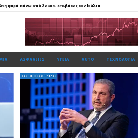
ώτη φορά πάνω από 2 εκατ. επιβάτες τον Ιούλιο
59%, Cenergy άνοδο 3,21%, Metlen 2,88%, στις 2.608 μον. τζίρο 320 ε
ίται η νέα επιχειρηματική πλατφόρμα MCRM, στη Θεσσαλονίκη τ
 ασφάλεια θέτει ως προτεραιότητα
ής: Αποκτά το πρώτο Παρατηρητήριο Έργων
ΜΊΑ
ΑΣΦΆΛΕΙΕΣ
ΥΓΕΊΑ
AUTO
ΤΕΧΝΟΛΟΓΊΑ
ώτη φορά πάνω από 2 εκατ. επιβάτες τον Ιούλιο
ΤΟ ΠΡΩΤΟΣΈΛΙΔΟ