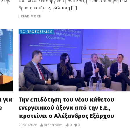
ήν την
του νέου λειτουργικού μοντέλου, με καθετοποίηση των
δραστηριοτήτων, βέλτιστη […]
READ MORE
ΤΟ ΠΡΩΤΟΣΈΛΙΔΟ
 για
Την επιδότηση του νέου κάθετου
e
ενεργειακού άξονα από την Ε.Ε.,
προτείνει ο Αλέξανδρος Εξάρχου
23/01/2026
pressroom
0
0