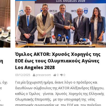
Όμιλος AKTOR: Χρυσός Χορηγός της
 η
ΕΟΕ έως τους Ολυμπιακούς Αγώνες
Los Angeles 2028
03/12/2025
pressroom
0
0
, όχι
Για μία ξεχωριστή ημέρα, έκανε λόγο ο πρόεδρος και
σε
διευθύνων σύμβουλος της AKTOR Αλέξανδρος Εξάρχου,
καθώς ο Όμιλος γίνεται Χρυσός Χορηγός της Ελληνικής
,
Ολυμπιακής Επιτροπής, με την υπογραφή της νέας
ου
στρατηγικής συνεργασίας με την ΕΟΕ και τον πρόεδρο