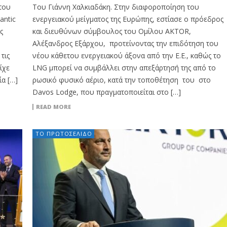
του
Του Γιάννη Χαλκιαδάκη. Στην διαφοροποίηση του
antic
ενεργειακού μείγματος της Ευρώπης, εστίασε ο πρόεδρος
ς
και διευθύνων σύμβουλος του Ομίλου AKTOR,
Αλέξανδρος Εξάρχου, προτείνοντας την επιδότηση του
τις
νέου κάθετου ενεργειακού άξονα από την Ε.Ε., καθώς το
ίχε
LNG μπορεί να συμβάλλει στην απεξάρτησή της από το
α […]
ρωσικό φυσικό αέριο, κατά την τοποθέτηση του στο
Davos Lodge, που πραγματοποιείται στο […]
READ MORE
ΤΟ ΠΡΩΤΟΣΈΛΙΔΟ