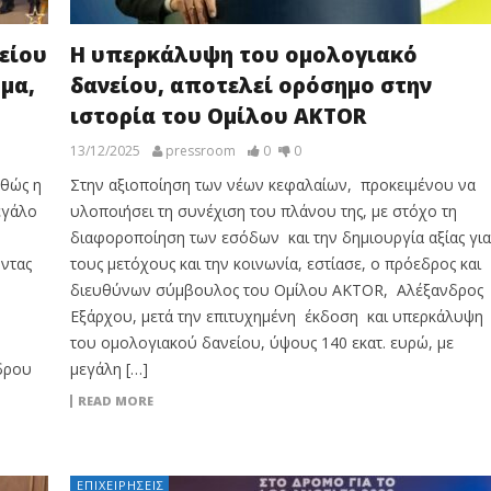
είου
Η υπερκάλυψη του ομολογιακό
μα,
δανείου, αποτελεί ορόσημο στην
ιστορία του Ομίλου AKTOR
13/12/2025
pressroom
0
0
αθώς η
Στην αξιοποίηση των νέων κεφαλαίων, προκειμένου να
εγάλο
υλοποιήσει τη συνέχιση του πλάνου της, με στόχο τη
διαφοροποίηση των εσόδων και την δημιουργία αξίας για
ντας
τους μετόχους και την κοινωνία, εστίασε, ο πρόεδρος και
διευθύνων σύμβουλος του Ομίλου AKTOR, Αλέξανδρος
Εξάρχου, μετά την επιτυχημένη έκδοση και υπερκάλυψη
του ομολογιακού δανείου, ύψους 140 εκατ. ευρώ, με
εδρου
μεγάλη […]
READ MORE
ΕΠΙΧΕΙΡΉΣΕΙΣ