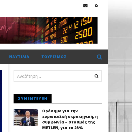
κ.
ης Metlen
ΝΑΥΤΙΛΊΑ
ΤΟΥΡΙΣΜΌΣ
ΣΥΝΈΝΤΕΥΞΗ
Ορόσημο για την
ευρωπαϊκή στρατηγική, η
συμφωνία – σταθμός της
METLEN, για το 25%