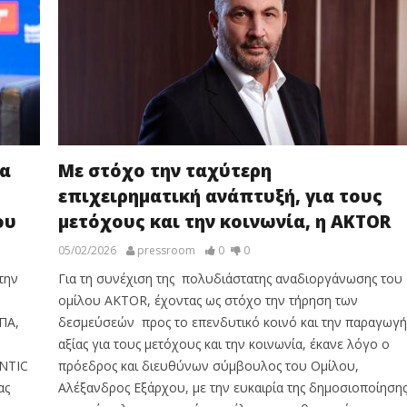
ια
Με στόχο την ταχύτερη
επιχειρηματική ανάπτυξή, για τους
ου
μετόχους και την κοινωνία, η AKTOR
05/02/2026
pressroom
0
0
την
Για τη συνέχιση της πολυδιάστατης αναδιοργάνωσης του
ομίλου AKTOR, έχοντας ως στόχο την τήρηση των
ΠΑ,
δεσμεύσεών προς το επενδυτικό κοινό και την παραγωγή
αξίας για τους μετόχους και την κοινωνία, έκανε λόγο ο
NTIC
πρόεδρος και διευθύνων σύμβουλος του Ομίλου,
ας
Αλέξανδρος Εξάρχου, με την ευκαιρία της δημοσιοποίηση