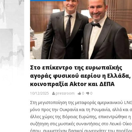
Στο επίκεντρο της ευρωπαϊκής
αγοράς φυσικού αερίου η Ελλάδα,
κοινοπραξία Aktor και ΔΕΠΑ
10/12/2025
pressroom
0
0
Στη μεγιστοποίηση της μεταφοράς αμερικανικού LNG
μόνο προς την Ουκρανία και τη Ρουμανία, αλλά και 
άλλες χώρες της Βόρειας Ευρώπης, επικεντρώθηκε η
συζήτηση στις μυστικές συναντήσεις στο Λευκό Οίκο
όπου συμμετείχαν βασικοί συνεργάτες του προέδρ