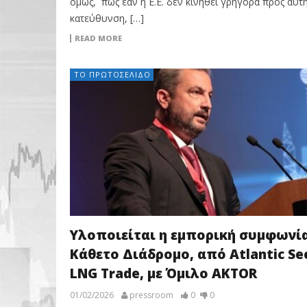
όμως, πως εάν η Ε.Ε. δεν κινηθεί γρήγορα προς αυτ
κατεύθυνση, […]
READ MORE
ΤΟ ΠΡΩΤΟΣΈΛΙΔΟ
Υλοποιείται η εμπορική συμφωνία
Κάθετο Διάδρομο, από Atlantic Se
LNG Trade, με Όμιλο AKTOR
01/02/2026
pressroom
0
0