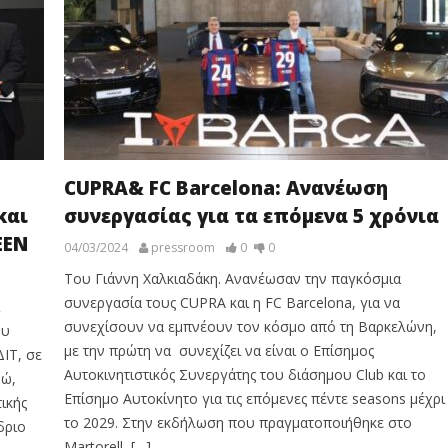
CUPRA& FC Barcelona: Ανανέωση
και
συνεργασίας για τα επόμενα 5 χρόνια
ΕΕΝ
04/03/2024
pressroom
0
0
Του Γιάννη Χαλκιαδάκη. Ανανέωσαν την παγκόσμια
συνεργασία τους CUPRA και η FC Barcelona, για να
συνεχίσουν να εμπνέουν τον κόσμο από τη Βαρκελώνη,
ου
με την πρώτη να συνεχίζει να είναι ο Επίσημος
ΙΤ, σε
Αυτοκινητιστικός Συνεργάτης του διάσημου Club και το
ρώ,
Επίσημο Αυτοκίνητο για τις επόμενες πέντε seasons μέχρι
ικής
το 2029. Στην εκδήλωση που πραγματοποιήθηκε στο
δριο
Martorell, […]