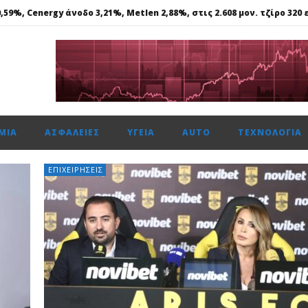
59%, Cenergy άνοδο 3,21%, Metlen 2,88%, στις 2.608 μον. τζίρο 320 ε
ε γάλλιο, σκάνδιο, γερμάνιο, στη Θεσσαλονίκη..
 ασφάλεια θέτει ως προτεραιότητα
ής: Αποκτά το πρώτο Παρατηρητήριο Έργων
μενη χρονιά, στους δείκτες FTSE4Good
ΜΊΑ
ΑΣΦΆΛΕΙΕΣ
ΥΓΕΊΑ
AUTO
ΤΕΧΝΟΛΟΓΊΑ
59%, Cenergy άνοδο 3,21%, Metlen 2,88%, στις 2.608 μον. τζίρο 320 ε
ΕΠΙΧΕΙΡΉΣΕΙΣ