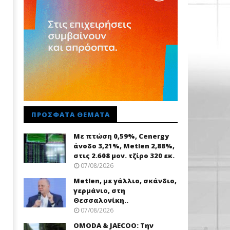
ΠΡΌΣΦΑΤΑ ΘΈΜΑΤΑ
Με πτώση 0,59%, Cenergy
άνοδο 3,21%, Metlen 2,88%,
στις 2.608 μον. τζίρο 320 εκ.
07/08/2026
Metlen, με γάλλιο, σκάνδιο,
γερμάνιο, στη
Θεσσαλονίκη..
07/08/2026
OMODA & JAECOO: Την