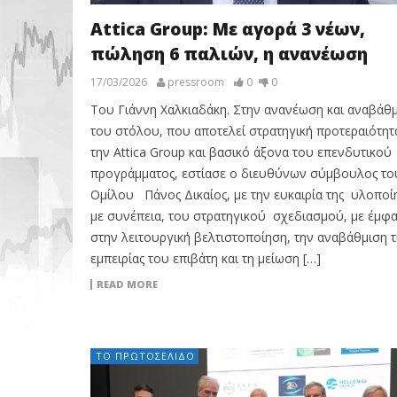
Attica Group: Με αγορά 3 νέων,
πώληση 6 παλιών, η ανανέωση
17/03/2026
pressroom
0
0
Του Γιάννη Χαλκιαδάκη. Στην ανανέωση και αναβάθ
του στόλου, που αποτελεί στρατηγική προτεραιότητ
την Attica Group και βασικό άξονα του επενδυτικού
προγράμματος, εστίασε ο διευθύνων σύμβουλος το
Ομίλου Πάνος Δικαίος, με την ευκαιρία της υλοποί
με συνέπεια, του στρατηγικού σχεδιασμού, με έμφ
στην λειτουργική βελτιστοποίηση, την αναβάθμιση τ
εμπειρίας του επιβάτη και τη μείωση […]
READ MORE
ΤΟ ΠΡΩΤΟΣΈΛΙΔΟ