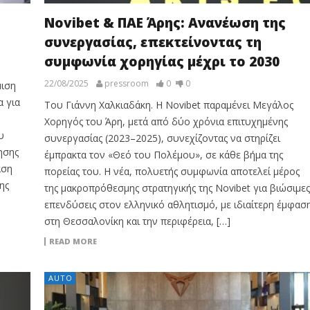
Novibet & ΠΑΕ Άρης: Ανανέωση της
συνεργασίας, επεκτείνοντας τη
συμφωνία χορηγίας μέχρι το 2030
22/08/2025
pressroom
0
0
μιση
α για
Του Γιάννη Χαλκιαδάκη. Η Novibet παραμένει Μεγάλος
Χορηγός του Άρη, μετά από δύο χρόνια επιτυχημένης
υ
συνεργασίας (2023–2025), συνεχίζοντας να στηρίζει
ησης
έμπρακτα τον «Θεό του Πολέμου», σε κάθε βήμα της
αση
πορείας του. Η νέα, πολυετής συμφωνία αποτελεί μέρος
ης
της μακροπρόθεσμης στρατηγικής της Novibet για βιώσιμες
επενδύσεις στον ελληνικό αθλητισμό, με ιδιαίτερη έμφασ
στη Θεσσαλονίκη και την περιφέρεια, […]
READ MORE
AUTO