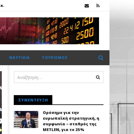
κ.
ΝΑΥΤΙΛΊΑ
ΤΟΥΡΙΣΜΌΣ
κ.
ΣΥΝΈΝΤΕΥΞΗ
Ορόσημο για την
ευρωπαϊκή στρατηγική, η
συμφωνία – σταθμός της
METLEN, για το 25%