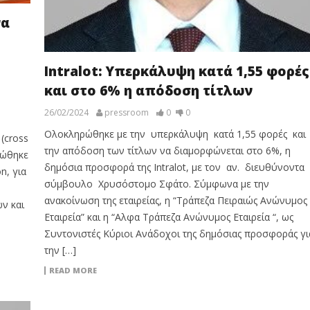
να
Intralot: Υπερκάλυψη κατά 1,55 φορές
και στο 6% η απόδοση τίτλων
26/02/2024
pressroom
0
0
Ολοκληρώθηκε με την υπερκάλυψη κατά 1,55 φορές και
(cross
την απόδοση των τίτλων να διαμορφώνεται στο 6%, η
νώθηκε
δημόσια προσφορά της Intralot, με τον αν. διευθύνοντα
n, για
σύμβουλο Χρυσόστομο Σφάτο. Σύμφωνα με την
ανακοίνωση της εταιρείας, η “Τράπεζα Πειραιώς Ανώνυμος
ών και
Εταιρεία” και η “Αλφα Τράπεζα Ανώνυμος Εταιρεία “, ως
Συντονιστές Κύριοι Ανάδοχοι της δημόσιας προσφοράς γι
την […]
READ MORE