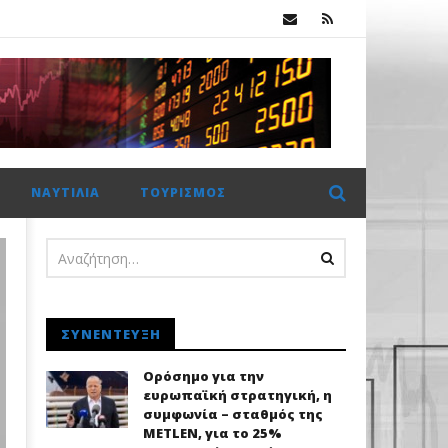
κ.
ης Metlen
ΝΑΥΤΙΛΊΑ
ΤΟΥΡΙΣΜΌΣ
ΣΥΝΈΝΤΕΥΞΗ
Ορόσημο για την
ευρωπαϊκή στρατηγική, η
συμφωνία – σταθμός της
METLEN, για το 25%