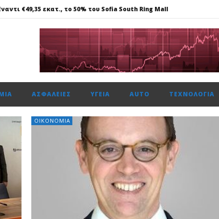
ναντι €49,35 εκατ., το 50% του Sofia South Ring Mall
ώτη φορά πάνω από 2 εκατ. επιβάτες τον Ιούλιο
59%, Cenergy άνοδο 3,21%, Metlen 2,88%, στις 2.608 μον. τζίρο 320 ε
ίται η νέα επιχειρηματική πλατφόρμα MCRM, στη Θεσσαλονίκη τ
 ασφάλεια θέτει ως προτεραιότητα
ΜΊΑ
ΑΣΦΆΛΕΙΕΣ
ΥΓΕΊΑ
AUTO
ΤΕΧΝΟΛΟΓΊΑ
ναντι €49,35 εκατ., το 50% του Sofia South Ring Mall
ΟΙΚΟΝΟΜΊΑ