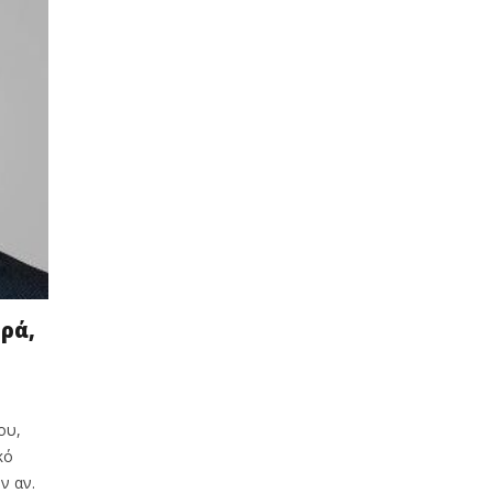
ρά,
ου,
κό
ν αν.