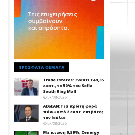
ΠΡΌΣΦΑΤΑ ΘΈΜΑΤΑ
Trade Εstates: Έναντι €49,35
εκατ., το 50% του Sofia
South Ring Mall
07/08/2026
AEGEAN: Για πρώτη φορά
πάνω από 2 εκατ. επιβάτες
τον Ιούλιο
07/08/2026
Με πτώση 0,59%, Cenergy