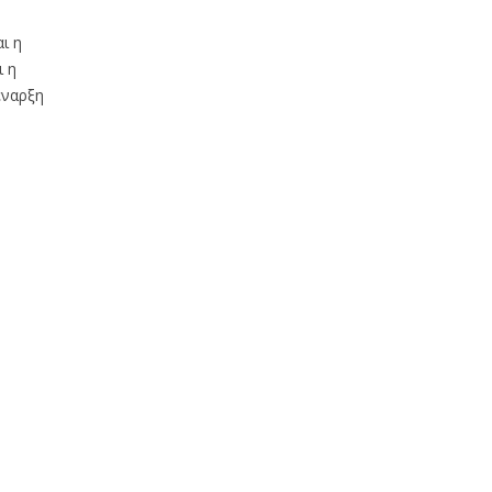
ι η
ι η
έναρξη