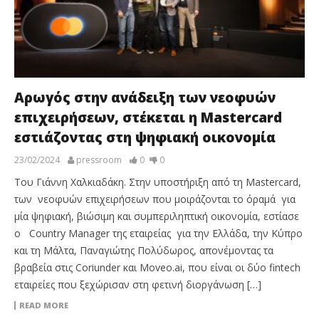
Αρωγός στην ανάδειξη των νεοφυών
επιχειρήσεων, στέκεται η Mastercard
εστιάζοντας στη ψηφιακή οικονομία
23/02/2024
pressroom
0
0
Του Γιάννη Χαλκιαδάκη. Στην υποστήριξη από τη Mastercard,
των νεοφυών επιχειρήσεων που μοιράζονται το όραμά για
μία ψηφιακή, βιώσιμη και συμπεριληπτική οικονομία, εστίασε
ο Country Manager της εταιρείας για την Ελλάδα, την Κύπρο
και τη Μάλτα, Παναγιώτης Πολύδωρος, απονέμοντας τα
βραβεία στις Coriunder και Moveo.ai, που είναι οι δύο fintech
εταιρείες που ξεχώρισαν στη φετινή διοργάνωση […]
READ MORE