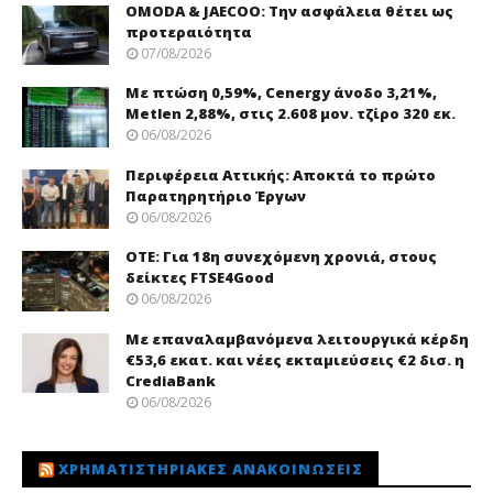
OMODA & JAECOO: Την ασφάλεια θέτει ως
προτεραιότητα
07/08/2026
Με πτώση 0,59%, Cenergy άνοδο 3,21%,
Metlen 2,88%, στις 2.608 μον. τζίρο 320 εκ.
06/08/2026
Περιφέρεια Αττικής: Αποκτά το πρώτο
Παρατηρητήριο Έργων
06/08/2026
ΟΤΕ: Για 18η συνεχόμενη χρονιά, στους
δείκτες FTSE4Good
06/08/2026
Με επαναλαμβανόμενα λειτουργικά κέρδη
€53,6 εκατ. και νέες εκταμιεύσεις €2 δισ. η
CrediaBank
06/08/2026
ΧΡΗΜΑΤΙΣΤΗΡΙΑΚΈΣ ΑΝΑΚΟΙΝΏΣΕΙΣ