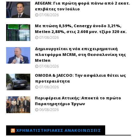
AEGEAN: Για πρώτη φορά πάνω από 2 εκατ.
επιβάτες τον Ιούλιο
07/08/2026
Με πτώση 0,59%, Cenergy άνοδο 3,21%,
Metlen 2,88%, στις 2.608 μον. τζίρο 320 εκ.
07/08/2026
Δημιουργείται η νέα επιχειρηματική
πλατφόρμα MCRM, στη Θεσσαλονίκη της
Metlen
07/08/2026
OMODA & JAECOO: Την ασφάλεια θέτει ως
προτεραιότητα
07/08/2026
Περιφέρεια Αττικής: Αποκτά το πρώτο
Παρατηρητήριο Έργων
06/08/2026
ΧΡΗΜΑΤΙΣΤΗΡΙΑΚΈΣ ΑΝΑΚΟΙΝΏΣΕΙΣ