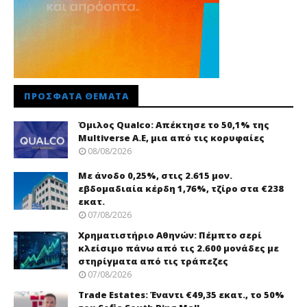
ΠΡΌΣΦΑΤΑ ΘΈΜΑΤΑ
Όμιλος Qualco: Απέκτησε το 50,1% της
Multiverse A.E, μια από τις κορυφαίες
08/08/2026
Με άνοδο 0,25%, στις 2.615 μον.
εβδομαδιαία κέρδη 1,76%, τζίρο στα €238
εκατ.
07/08/2026
Χρηματιστήριο Αθηνών: Πέμπτο σερί
κλείσιμο πάνω από τις 2.600 μονάδες με
στηρίγματα από τις τράπεζες
07/08/2026
Trade Εstates: Έναντι €49,35 εκατ., το 50%