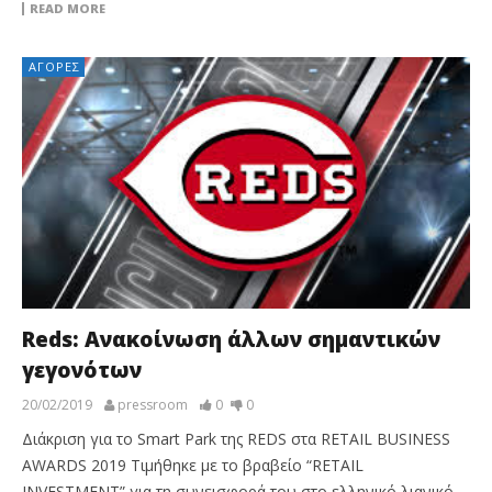
READ MORE
ΑΓΟΡΈΣ
Reds: Ανακοίνωση άλλων σημαντικών
γεγονότων
20/02/2019
pressroom
0
0
Διάκριση για το Smart Park της REDS στα RETAIL BUSINESS
AWARDS 2019 Τιμήθηκε με το βραβείο “RETAIL
INVESTMENT” για τη συνεισφορά του στο ελληνικό λιανικό