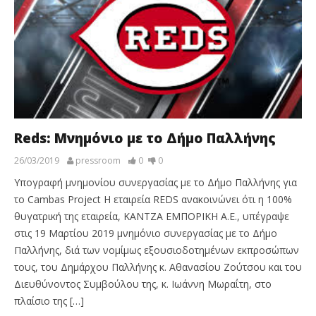
Reds: Μνημόνιο με το Δήμο Παλλήνης
26/03/2019
pressroom
0
0
Υπογραφή μνημονίου συνεργασίας με το Δήμο Παλλήνης για
το Cambas Project H εταιρεία REDS ανακοινώνει ότι η 100%
θυγατρική της εταιρεία, KΑΝΤΖΑ ΕΜΠΟΡΙΚΗ Α.Ε., υπέγραψε
στις 19 Μαρτίου 2019 μνημόνιο συνεργασίας με το Δήμο
Παλλήνης, διά των νομίμως εξουσιοδοτημένων εκπροσώπων
τους, του Δημάρχου Παλλήνης κ. Αθανασίου Ζούτσου και του
Διευθύνοντος Συμβούλου της, κ. Ιωάννη Μωραΐτη, στο
πλαίσιο της […]