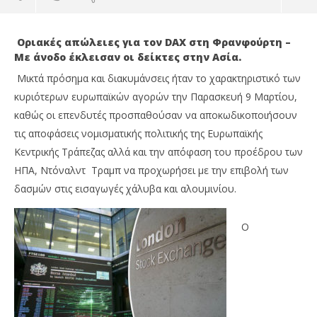
Οριακές απώλειες για τον DAX στη Φρανφούρτη –
Με άνοδο έκλεισαν οι δείκτες στην Ασία.
Μικτά πρόσημα και διακυμάνσεις ήταν το χαρακτηριστικό των
κυριότερων ευρωπαϊκών αγορών την Παρασκευή 9 Μαρτίου,
καθώς οι επενδυτές προσπαθούσαν να αποκωδικοποιήσουν
τις αποφάσεις νομισματικής πολιτικής της Ευρωπαϊκής
Κεντρικής Τράπεζας αλλά και την απόφαση του προέδρου των
ΗΠΑ, Ντόναλντ Τραμπ να προχωρήσει με την επιβολή των
δασμών στις εισαγωγές χάλυβα και αλουμινίου.
NOW VIEWING
Ο
Ελαφρά ανοδικά έκλεισαν οι ευρωπαϊκές αγορές
Wa
πλην της Φρανκφούρτης την Παρασκευή 9
0,
Μαρτίου – Με άνοδο 0,47% έκλεισε ο Nikkei
09/
09/03/2018
M
Onl
Metoxes
Online