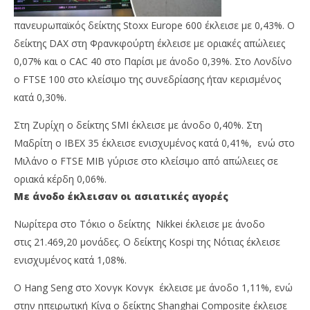
πανευρωπαϊκός δείκτης Stoxx Europe 600 έκλεισε με 0,43%. Ο
δείκτης DAX στη Φρανκφούρτη έκλεισε με οριακές απώλειες
0,07% και ο CAC 40 στο Παρίσι με άνοδο 0,39%. Στο Λονδίνο
ο FTSE 100 στο κλείσιμο της συνεδρίασης ήταν κερισμένος
κατά 0,30%.
Στη Ζυρίχη ο δείκτης SMI έκλεισε με άνοδο 0,40%. Στη
Μαδρίτη ο ΙΒΕΧ 35 έκλεισε ενισχυμένος κατά 0,41%, ενώ στο
Μιλάνο ο FTSE MIB γύρισε στο κλείσιμο από απώλειες σε
οριακά κέρδη 0,06%.
Με άνοδο έκλεισαν οι ασιατικές αγορές
Νωρίτερα στο Τόκιο ο δείκτης Nikkei έκλεισε με άνοδο
στις 21.469,20 μονάδες. Ο δείκτης Kospi της Νότιας έκλεισε
ενισχυμένος κατά 1,08%.
Ο Hang Seng στο Χονγκ Κονγκ έκλεισε με άνοδο 1,11%, ενώ
στην ηπειρωτική Κίνα ο δείκτης Shanghai Composite έκλεισε