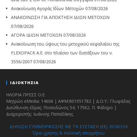
Ανακοίνωση Αγοράς Ιδίων Μετοχών
07/08/2026
ΑΝΑΚΟΙΝΩΣΗ ΓΙΑ ΑΠΟΚΤΗΣΗ ΙΔΙΩΝ ΜΕΤΟΧΩΝ
07/08/2026
ΑΓΟΡΑ ΙΔΙΩΝ ΜΕΤΟΧΩΝ
07/08/2026
Ανακοίνωση του ύψους του μετοχικού κεφαλαίου της
FLEXOPACK A.E. στο πλαίσιο των διατάξεων του ν.
3556/2007
07/08/2026
ΙΔΙΟΚΤΗΣΙΑ
ΗΛΟΡΙΑ ΠΡΕΣΣ Ο.Ε.
Μητρώο eMedia: 14606 | ΑΦΜ:801951782 | Δ.Ο.Υ.: Γλυφάδας
Διεύθυνση έδρας: Ποσειδώνος 54, 17562, Π. Φάληρο |
Διαχειριστής: Ιωάννης Παπαδάκης
ΔΗΛΩΣΗ ΣΥΜΜΟΡΦΩΣΗΣ ΜΕ ΤΗ ΣΥΣΤΑΣΗ (ΕΕ) 2018/334
Όροι χρήσης & πολιτική απορρήτου