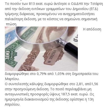
Το ποσόν των 813 εκατ. ευρώ άντλησε ο ΟΔΔΗΧ την Τετάρτη
από την έκδοση εντόκων γραμματίων του Δημοσίου (ΕΓΔ)
τρίμηνης διάρκειας, προκειμένου να αναχρηματοδοτήσει
παλαιότερη έκδοση, με το κόστος να σημειώνει σημαντική
πτώση.
Η απόδοση
NOW VIEWING
ΟΔΔΗΧ: Αντλήθηκαν 813 εκατ.ευρώ από την
Wa
έκδοση τριμήνων εντόκων γραμματίων
0,
11/04/2018
11/
Metoxes
διαμορφώθηκε στο 0,79% από 1,05% στη δημοπρασία του
M
Online
Μαρτίου.
Onl
O συντελεστής κάλυψης διαμορφώθηκε στο 2,81, από1,56
στην προηγούμενη έκδοση. Το ποσό περιλαμβάνει μη
ανταγωνιστικές προσφορές ύψους 187,5 εκατ. ευρώ. Ως
ημερομηνία διακανονισμού της έκδοσης ορίστηκε η 13η
Απριλίου.