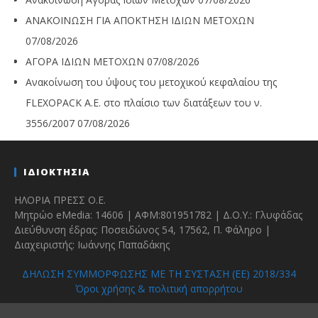
ΑΝΑΚΟΙΝΩΣΗ ΓΙΑ ΑΠΟΚΤΗΣΗ ΙΔΙΩΝ ΜΕΤΟΧΩΝ
07/08/2026
ΑΓΟΡΑ ΙΔΙΩΝ ΜΕΤΟΧΩΝ
07/08/2026
Ανακοίνωση του ύψους του μετοχικού κεφαλαίου της
FLEXOPACK A.E. στο πλαίσιο των διατάξεων του ν.
3556/2007
07/08/2026
ΙΔΙΟΚΤΗΣΙΑ
ΗΛΟΡΙΑ ΠΡΕΣΣ Ο.Ε.
Μητρώο eMedia: 14606 | ΑΦΜ:801951782 | Δ.Ο.Υ.: Γλυφάδας
Διεύθυνση έδρας: Ποσειδώνος 54, 17562, Π. Φάληρο |
Διαχειριστής: Ιωάννης Παπαδάκης
ΔΗΛΩΣΗ ΣΥΜΜΟΡΦΩΣΗΣ ΜΕ ΤΗ ΣΥΣΤΑΣΗ (ΕΕ) 2018/334
Όροι χρήσης & πολιτική απορρήτου