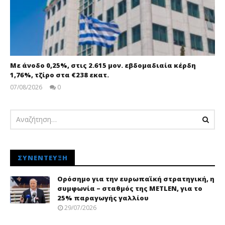
Με άνοδο 0,25%, στις 2.615 μον. εβδομαδιαία κέρδη
1,76%, τζίρο στα €238 εκατ.
07/08/2026
0
pressroom
ΣΥΝΈΝΤΕΥΞΗ
Ορόσημο για την ευρωπαϊκή στρατηγική, η
συμφωνία – σταθμός της METLEN, για το
25% παραγωγής γαλλίου
29/07/2026