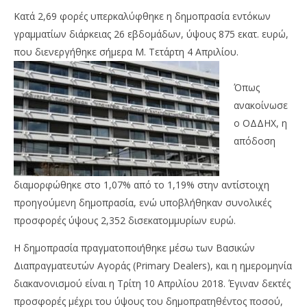
Κατά 2,69 φορές υπερκαλύφθηκε η δημοπρασία εντόκων
γραμματίων διάρκειας 26 εβδομάδων, ύψους 875 εκατ. ευρώ,
που διενεργήθηκε σήμερα Μ. Τετάρτη 4 Απριλίου.
Όπως
ανακοίνωσε
NOW VIEWING
ο ΟΔΔΗΧ, η
απόδοση
ΟΔΔΗΧ: Κατά 2,69 φορές υπερκαλύφθηκε η
Όμ
δημοπρασία εξαμήνων εντόκων γραμματίων
A.
04/04/2018
διαμορφώθηκε στο 1,07% από το 1,19% στην αντίστοιχη
04/
press-
p
προηγούμενη δημοπρασία, ενώ υποβλήθηκαν συνολικές
room
ro
προσφορές ύψους 2,352 δισεκατομμυρίων ευρώ.
Η δημοπρασία πραγματοποιήθηκε μέσω των Βασικών
Διαπραγματευτών Αγοράς (Primary Dealers), και η ημερομηνία
διακανονισμού είναι η Τρίτη 10 Απριλίου 2018. Έγιναν δεκτές
προσφορές μέχρι του ύψους του δημοπρατηθέντος ποσού,