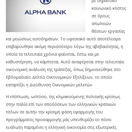
με σημαντικό
Ελλάδας
M
Onl
κοινωνικό κόστος
02/06/2018
Metoxes
σε όρους
Online
απωλειών
θέσεων εργασίας
και μειώσεως εισοδημάτων. Το υφεσιακό αυτό αποτέλεσμα
επιβαρύνθηκε ακόμη περισσότερο λόγω της αβεβαιότητας, η
οποία τα τελευταία χρόνια φαίνεται, έστω και με
καθυστέρηση, να κάμπτεται. Αυτό αναφέρεται στην τελευταία
οικονομική ανάλυση της τράπεζας, όπως δημοσιεύθηκε στο
Εβδομαδιαίο Δελτίο Οικονομικών Εξελίξεων, το οποίο
καταρτίζει η Διεύθυνση Οικνομικών μελετών.
Η επίπτωση, ωστόσο, της κλιμακούμενης πολιτικής κρίσεως
στην Ιταλία επί των αποδόσεων των ελληνικών κρατικών
τίτλων σε αυτήν την κρίσιμη φάση εφαρμογής του
προγράμματος προσαρμογής μάς υπενθυμίζει το πόσο
ευάλωτη παραμένει η ελληνική οικονομία στις εξωτερικές