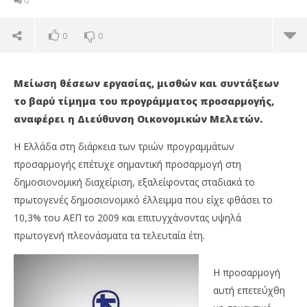
0
0
0
Μείωση θέσεων εργασίας, μισθών και συντάξεων
το βαρύ τίμημα του προγράμματος προσαρμογής,
αναφέρει η Διεύθυνση Οικονομικών Μελετών.
Η Ελλάδα στη διάρκεια των τριών προγραμμάτων
προσαρμογής επέτυχε σημαντική προσαρμογή στη
δημοσιονομική διαχείριση, εξαλείφοντας σταδιακά το
πρωτογενές δημοσιονομικό έλλειμμα που είχε φθάσει το
10,3% του ΑΕΠ το 2009 και επιτυγχάνοντας υψηλά
πρωτογενή πλεονάσματα τα τελευταία έτη.
NOW VIEWING
Wa
Alpha Bank: Απαιτείται εκλογίκευση των
Η προσαρμογή
0,
δημοσιονομικών στόχων ώστε να μην
αυτή επετεύχθη
υπονομευθεί η αναπτυξιακή προοπτική της
02/