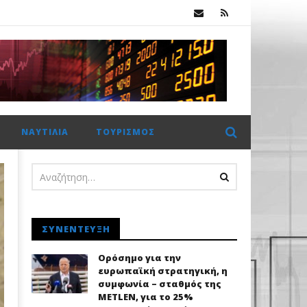
Χρηματιστήριο Αθηνών: Πέμπτο σερί κλείσιμο πάνω από τις 2.600 μονάδες με στηρίγματα από τις τράπεζες
ΝΑΥΤΙΛΊΑ
ΤΟΥΡΙΣΜΌΣ
ΣΥΝΈΝΤΕΥΞΗ
Ορόσημο για την
ευρωπαϊκή στρατηγική, η
συμφωνία – σταθμός της
METLEN, για το 25%