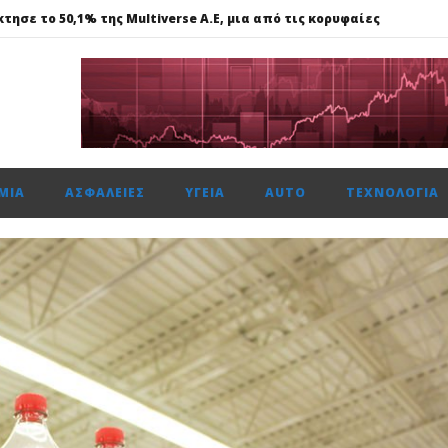
τησε το 50,1% της Multiverse A.E, μια από τις κορυφαίες
615 μον. εβδομαδιαία κέρδη 1,76%, τζίρο στα €238 εκατ.
ναντι €49,35 εκατ., το 50% του Sofia South Ring Mall
ώτη φορά πάνω από 2 εκατ. επιβάτες τον Ιούλιο
ΜΊΑ
ΑΣΦΆΛΕΙΕΣ
ΥΓΕΊΑ
AUTO
ΤΕΧΝΟΛΟΓΊΑ
τησε το 50,1% της Multiverse A.E, μια από τις κορυφαίες