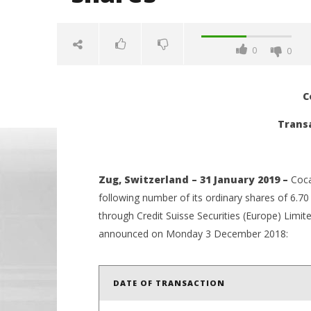
0
0
C
Trans
Zug, Switzerland – 31 January 2019 –
Coca
NOW VIEWING
following number of its ordinary shares of 6.7
through Credit Suisse Securities (Europe) Limit
Coca-Cola HBC AG: Transaction in
Όμιλος Q
announced on Monday 3 December 2018:
own shares
50,1% της
τις κορυ
31/01/2019
pressroom
31/01/2019
pressro
DATE OF TRANSACTION