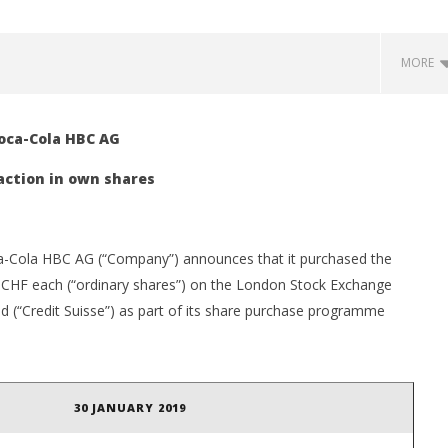
MORE
oca-Cola HBC AG
action in own shares
-Cola HBC AG (“Company”) announces that it purchased the
0 CHF each (“ordinary shares”) on the London Stock Exchange
ed (“Credit Suisse”) as part of its share purchase programme
ualco: Απέκτησε το
Με άνοδο 0,25%, στις 2.615 μον.
 Multiverse A.E, μια από
εβδομαδιαία κέρδη 1,76%, τζίρο
φαίες
στα €238 εκατ.
31/01/2019
om
pressroom
30 JANUARY 2019