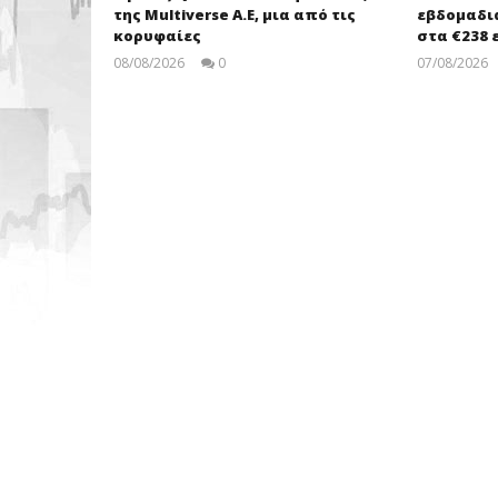
της Multiverse A.E, μια από τις
εβδομαδια
κορυφαίες
στα €238 
08/08/2026
0
07/08/2026
pressroom