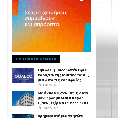
ΠΡΌΣΦΑΤΑ ΘΈΜΑΤΑ
Όμιλος Qualco: Απέκτησε
το 50,1% της Multiverse A.E,
μια από τις κορυφαίες
08/08/2026
Με άνοδο 0,25%, στις 2.615
μον. εβδομαδιαία κέρδη
1,76%, τζίρο στα €238 εκατ.
07/08/2026
Χρηματιστήριο Αθηνών: