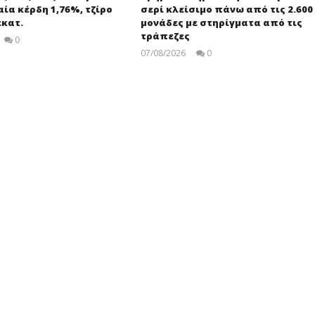
ία κέρδη 1,76%, τζίρο
σερί κλείσιμο πάνω από τις 2.600
εκατ.
μονάδες με στηρίγματα από τις
τράπεζες
0
pressroom
07/08/2026
0
Editors
Team