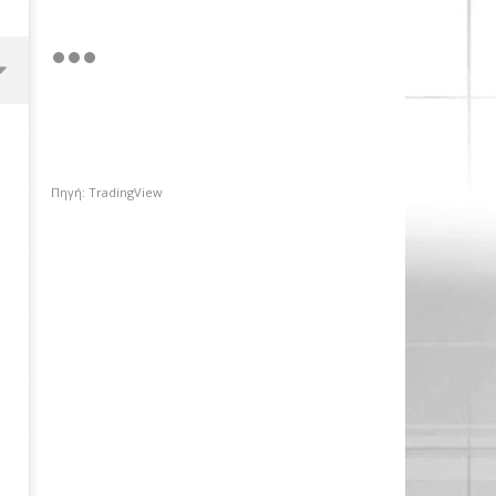
Πηγή: TradingView
Χρηματιστήριο Αθηνών: Πέμπτο
σερί κλείσιμο πάνω από τις
2.600 μονάδες με στηρίγματα
από τις τράπεζες
31/01/2019
pressroom