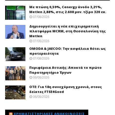
Με πτώση 0,59%, Cenergy άνοδο 3,21%,
Metlen 2,88%, στις 2.608 μον. τζίρο 320 εκ.
07/08/2026
Δημιουργείται η νέα επιχειρηματική
πλατφόρμα MCRM, στη Θεσσαλονίκη της
Metlen
07/08/2026
OMODA & JAECOO: Την ασφάλεια θέτει ως
προτεραιότητα
07/08/2026
Περιφέρεια Αττικής: Αποκτά το πρώτο
Παρατηρητήριο Έργων
06/08/2026
ΟΤΕ: Για 18η συνεχόμενη χρονιά, στους
δείκτες FTSE4Good
06/08/2026
ΧΡΗΜΑΤΙΣΤΗΡΙΑΚΈΣ ΑΝΑΚΟΙΝΏΣΕΙΣ