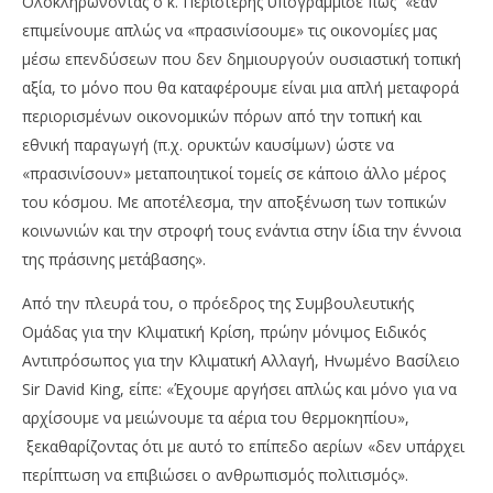
Ολοκληρώνοντας ο κ. Περιστέρης υπογράμμισε πως «εάν
επιμείνουμε απλώς να «πρασινίσουμε» τις οικονομίες μας
μέσω επενδύσεων που δεν δημιουργούν ουσιαστική τοπική
αξία, το μόνο που θα καταφέρουμε είναι μια απλή μεταφορά
περιορισμένων οικονομικών πόρων από την τοπική και
εθνική παραγωγή (π.χ. ορυκτών καυσίμων) ώστε να
«πρασινίσουν» μεταποιητικοί τομείς σε κάποιο άλλο μέρος
του κόσμου. Με αποτέλεσμα, την αποξένωση των τοπικών
κοινωνιών και την στροφή τους ενάντια στην ίδια την έννοια
της πράσινης μετάβασης».
Από την πλευρά του, ο πρόεδρος της Συμβουλευτικής
Ομάδας για την Κλιματική Κρίση, πρώην μόνιμος Ειδικός
Αντιπρόσωπος για την Κλιματική Αλλαγή, Ηνωμένο Βασίλειο
Sir David King, είπε: «Έχουμε αργήσει απλώς και μόνο για να
αρχίσουμε να μειώνουμε τα αέρια του θερμοκηπίου»,
ξεκαθαρίζοντας ότι με αυτό το επίπεδο αερίων «δεν υπάρχει
περίπτωση να επιβιώσει ο ανθρωπισμός πολιτισμός».