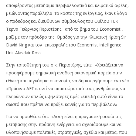
αποφέροντας μετρήσιμα περιβαλλοντικά και κλιματικά οφέλη,
μειώνοντας παράλληλα το κόστος της ενέργειας, έκανε λόγο
ο πρόεδρος και διευθύνων σύμβουλος του Ομίλου ΓΕΚ
Τέρνα Γεώργιος Περιστέρης, από το βήμα του Economist ,
μαζί με τον πρόεδρο της Ομάδας για την Κλιματική Κρίση Sir
David King και τον επικεφαλής του Economist Intelligence
NOW VIEWING
Unit Alasdair Ross.
Για τη μετάβαση στην πράσινη ενέργεια,
Με
Στην τοποθέτησή του ο κ. Περιστέρης, είπε: «Χρειάζεται να
αναφέρθηκε ο επικεφαλης της ΓΕΚ Τέρνα
2,8
προσφέρουμε σημαντική ανοδική οικονομική πορεία στην
Γεώργιος Περιστέρης
29/
εθνική και παγκόσμια οικονομία, να δημιουργήσουμε ένα νέο
29/10/2023
p
«Πράσινο ΑΕΠ», αντί να απαιτούμε από τους ανθρώπους να
pressroom
πληρώνουν απλώς υψηλότερες τιμές «επειδή αυτό είναι το
σωστό που πρέπει να πράξει κανείς για το περιβάλλον»
Για να προσθέσει ότι: «Αυτή είναι η πραγματική ουσία της
μετάβασης στην πράσινη ενέργεια: να σχεδιάσουμε και να
υλοποιήσουμε πολιτικές, στρατηγικές, σχέδια και μέτρα, που