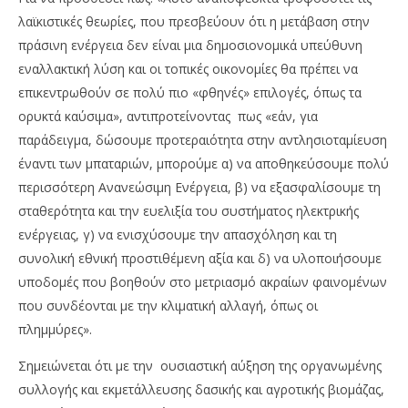
λαϊκιστικές θεωρίες, που πρεσβεύουν ότι η μετάβαση στην
πράσινη ενέργεια δεν είναι μια δημοσιονομικά υπεύθυνη
εναλλακτική λύση και οι τοπικές οικονομίες θα πρέπει να
επικεντρωθούν σε πολύ πιο «φθηνές» επιλογές, όπως τα
ορυκτά καύσιμα», αντιπροτείνοντας πως «εάν, για
παράδειγμα, δώσουμε προτεραιότητα στην αντλησιοταμίευση
έναντι των μπαταριών, μπορούμε α) να αποθηκεύσουμε πολύ
περισσότερη Ανανεώσιμη Ενέργεια, β) να εξασφαλίσουμε τη
σταθερότητα και την ευελιξία του συστήματος ηλεκτρικής
ενέργειας, γ) να ενισχύσουμε την απασχόληση και τη
συνολική εθνική προστιθέμενη αξία και δ) να υλοποιήσουμε
υποδομές που βοηθούν στο μετριασμό ακραίων φαινομένων
που συνδέονται με την κλιματική αλλαγή, όπως οι
πλημμύρες».
Σημειώνεται ότι με την ουσιαστική αύξηση της οργανωμένης
συλλογής και εκμετάλλευσης δασικής και αγροτικής βιομάζας,