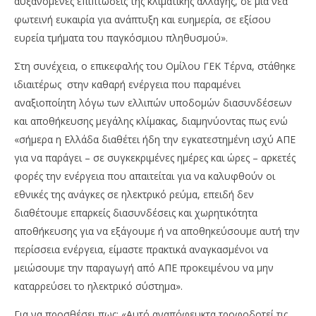
αυξανόμενες επιπτώσεις της κλιματικής αλλαγής, σε μια νέα
φωτεινή ευκαιρία για ανάπτυξη και ευημερία, σε εξίσου
ευρεία τμήματα του παγκόσμιου πληθυσμού».
Στη συνέχεια, ο επικεφαλής του Ομίλου ΓΕΚ Τέρνα, στάθηκε
ιδιαιτέρως στην καθαρή ενέργεια που παραμένει
αναξιοποίητη λόγω των ελλιπών υποδομών διασυνδέσεων
και αποθήκευσης μεγάλης κλίμακας, διαμηνύοντας πως ενώ
«σήμερα η Ελλάδα διαθέτει ήδη την εγκατεστημένη ισχύ ΑΠΕ
για να παράγει – σε συγκεκριμένες ημέρες και ώρες – αρκετές
φορές την ενέργεια που απαιτείται για να καλυφθούν οι
εθνικές της ανάγκες σε ηλεκτρικό ρεύμα, επειδή δεν
διαθέτουμε επαρκείς διασυνδέσεις και χωρητικότητα
αποθήκευσης για να εξάγουμε ή να αποθηκεύσουμε αυτή την
περίσσεια ενέργεια, είμαστε πρακτικά αναγκασμένοι να
μειώσουμε την παραγωγή από ΑΠΕ προκειμένου να μην
καταρρεύσει το ηλεκτρικό σύστημα».
Για να προσθέσει πως: «Αυτό αναπόφευκτα τροφοδοτεί τις