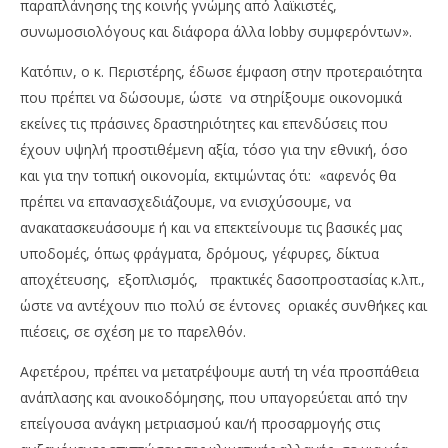
παραπλάνησης της κοινής γνώμης από λαϊκιστές,
συνωμοσιολόγους και διάφορα άλλα lobby συμφερόντων».
Κατόπιν, ο κ. Περιστέρης, έδωσε έμφαση στην προτεραιότητα
που πρέπει να δώσουμε, ώστε να στηρίξουμε οικονομικά
εκείνες τις πράσινες δραστηριότητες και επενδύσεις που
έχουν υψηλή προστιθέμενη αξία, τόσο για την εθνική, όσο
και για την τοπική οικονομία, εκτιμώντας ότι: «αφενός θα
πρέπει να επανασχεδιάζουμε, να ενισχύσουμε, να
ανακατασκευάσουμε ή και να επεκτείνουμε τις βασικές μας
υποδομές, όπως φράγματα, δρόμους, γέφυρες, δίκτυα
αποχέτευσης, εξοπλισμός, πρακτικές δασοπροστασίας κ.λπ.,
ώστε να αντέχουν πιο πολύ σε έντονες οριακές συνθήκες και
πιέσεις, σε σχέση με το παρελθόν.
Αφετέρου, πρέπει να μετατρέψουμε αυτή τη νέα προσπάθεια
ανάπλασης και ανοικοδόμησης, που υπαγορεύεται από την
επείγουσα ανάγκη μετριασμού και/ή προσαρμογής στις