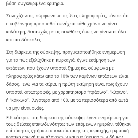
βάση συγκεκριμένα κριτήρια.
Συνεχίζοντας, σύμφωνα με τις ίδιες πληροφορίες, τόνισε ότι
η κυβέρνηση προσπαθεί συνέχεια κάθε χρόνο να γίνει
καλύτερη, δυστυχώς με τις συνθήκες όμως να γίνονται όλο
και πιο δύσκολες.
Στη διάρκεια της σύσκεψης, πραγματοποιήθηκε ενημέρωση
για το πώς εξελίχθηκε η πυρκαγιά, έγινε εκτίμηση των
εκτάσεων που έχουν υποστεί ζημιές και σύμφωνα με
πληροφορίες κάτω από το 10% των καμένων εκτάσεων είναι
δάσος, ενώ για τα κτίρια, η πρώτη εκτίμηση είναι πως έχουν
υποστεί καταστροφές, με χαρακτηρισμό “πράσινο”, “κίτρινο”,
ή “κόκκινο”, λιγότερα από 100, με τα περισσότερα από αυτά
να μην είναι οικίες.
Ειδικότερα, στη διάρκεια της σύσκεψης έγινε ενημέρωση για
τους δείκτες επικινδυνότητας των επόμενων ημερών, τέθηκαν
επί τάπητος ζητήματα αποκατάστασης της περιοχής, η κρατική
κρατική αρωγή των πληγέντων και η ενίσχυση των δήμων,