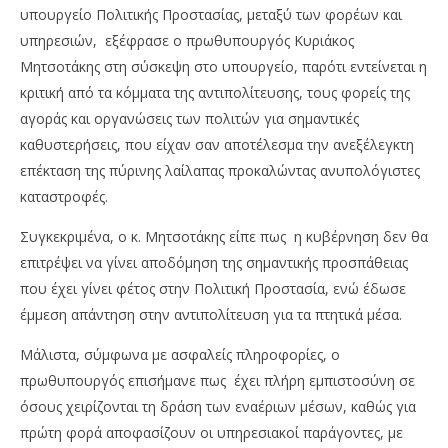
υπουργείο Πολιτικής Προστασίας, μεταξύ των φορέων και
υπηρεσιών, εξέφρασε ο πρωθυπουργός Κυριάκος
Μητσοτάκης στη σύσκεψη στο υπουργείο, παρότι εντείνεται η
κριτική από τα κόμματα της αντιπολίτευσης, τους φορείς της
αγοράς και οργανώσεις των πολιτών για σημαντικές
καθυστερήσεις, που είχαν σαν αποτέλεσμα την ανεξέλεγκτη
επέκταση της πύρινης λαίλαπας προκαλώντας ανυπολόγιστες
καταστροφές.
NOW VIEWING
Συγκεκριμένα, ο κ. Μητσοτάκης είπε πως η κυβέρνηση δεν θα
Ανάγκη για βελτιωμένο συντονισμό, έκανε λόγο ο
Wa
επιτρέψει να γίνει αποδόμηση της σημαντικής προσπάθειας
πρωθυπουργός στη συνάντηση στη Πολιτική
0,
που έχει γίνει φέτος στην Πολιτική Προστασία, ενώ έδωσε
Προστασία
14/
έμμεση απάντηση στην αντιπολίτευση για τα πτητικά μέσα.
14/08/2024
p
pressroom
Μάλιστα, σύμφωνα με ασφαλείς πληροφορίες, ο
πρωθυπουργός επισήμανε πως έχει πλήρη εμπιστοσύνη σε
όσους χειρίζονται τη δράση των εναέριων μέσων, καθώς για
πρώτη φορά αποφασίζουν οι υπηρεσιακοί παράγοντες, με