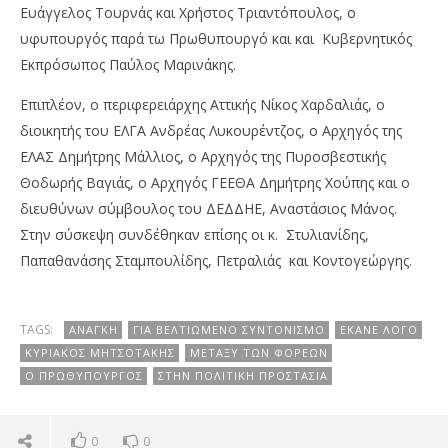
Ευάγγελος Τουρνάς και Χρήστος Τριαντόπουλος, ο
υφυπουργός παρά τω Πρωθυπουργό και και Κυβερνητικός
Εκπρόσωπος Παύλος Μαρινάκης.
Επιπλέον, ο περιφερειάρχης Αττικής Νίκος Χαρδαλιάς, ο
διοικητής του ΕΛΓΑ Ανδρέας Λυκουρέντζος, ο Αρχηγός της
ΕΛΑΣ Δημήτρης Μάλλιος, ο Αρχηγός της Πυροσβεστικής
Θοδωρής Βαγιάς, ο Αρχηγός ΓΕΕΘΑ Δημήτρης Χούπης και ο
διευθύνων σύμβουλος του ΔΕΔΔΗΕ, Αναστάσιος Μάνος.
Στην σύσκεψη συνδέθηκαν επίσης οι κ. Στυλιανίδης,
Παπαθανάσης Σταμπουλίδης, Πετραλιάς και Κοντογεώργης.
TAGS:
ΑΝΆΓΚΗ
ΓΙΑ ΒΕΛΤΙΩΜΈΝΟ ΣΥΝΤΟΝΙΣΜΌ
ΈΚΑΝΕ ΛΌΓΟ
ΚΥΡΙΑΚΟΣ ΜΗΤΣΟΤΆΚΗΣ
ΜΕΤΑΞΎ ΤΩΝ ΦΟΡΈΩΝ
Ο ΠΡΩΘΥΠΟΥΡΓΌΣ
ΣΤΗΝ ΠΟΛΙΤΙΚΉ ΠΡΟΣΤΑΣΊΑ
0
0