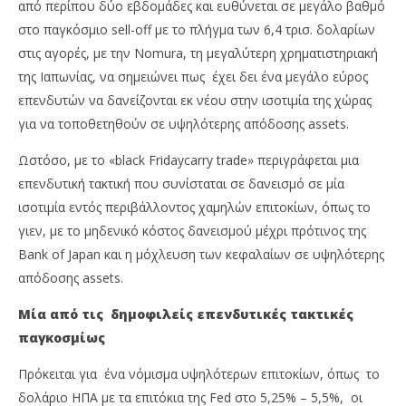
από περίπου δύο εβδομάδες και ευθύνεται σε μεγάλο βαθμό
στο παγκόσμιο sell-off με το πλήγμα των 6,4 τρισ. δολαρίων
στις αγορές, με την Nomura, τη μεγαλύτερη χρηματιστηριακή
της Ιαπωνίας, να σημειώνει πως έχει δει ένα μεγάλο εύρος
επενδυτών να δανείζονται εκ νέου στην ισοτιμία της χώρας
για να τοποθετηθούν σε υψηλότερης απόδοσης assets.
Ωστόσο, με το «black Fridaycarry trade» περιγράφεται μια
NOW VIEWING
επενδυτική τακτική που συνίσταται σε δανεισμό σε μία
Φόβος επανόδου της κερδοσκοπικής πρακτικής
Πέ
ισοτιμία εντός περιβάλλοντος χαμηλών επιτοκίων, όπως το
γύρω από το ιαπωνικό γιεν, όπως την «black
μο
γιεν, με το μηδενικό κόστος δανεισμού μέχρι πρότινος της
Monday»
απ
Bank of Japan και η μόχλευση των κεφαλαίων σε υψηλότερης
17/08/2024
17/
απόδοσης assets.
pressroom
p
Μία από τις δημοφιλείς επενδυτικές τακτικές
παγκοσμίως
Πρόκειται για ένα νόμισμα υψηλότερων επιτοκίων, όπως το
δολάριο ΗΠΑ με τα επιτόκια της Fed στο 5,25% – 5,5%, οι