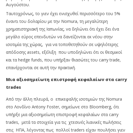
Αυγούστου.
Ταυτοχρόνως, το γιεν έχει ενισχυθεί περισσότερο του 5%
έναντι του δολαρίου με την Nomura, τη μεγαλύτερη
χρηματιστηριακή της Ιαπωνίας, να δηλώνει ότι έχει δει ένα
μεγάλο εύρος επενδυτών να δανείζονται εκ νέου στην
ισοτιμία της χώρας, για να τοποθετηθούν σε υψηλότερης
απόδοσης assets, εξέλιξη που υποδηλώνει ότι οι θεσμικοί
και τα hedge funds, που υπήρξαν θιασώτες του carry trade,
επανέρχονται σε αυτή την πρακτική.
Μια αξιοσημείωτη επιστροφή κεφαλαίων στα carry
trades
Από την άλλη πλευρά, ο επικεφαλής ισοτιμιών της Nomura
στο Λονδίνο Antony Foster, σημείωνε στο Bloomberg, ότι
υπήρξε μια αξιοσημείωτη επιστροφή κεφαλαίων στα carry
trades, μετά τα στοιχεία για τις χτεσινές λιανικές πωλήσεις
στις ΗΠΑ, λέγοντας πως πολλοί traders είχαν πουλήσει γιεν