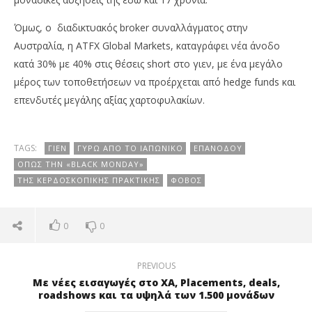
Όμως, ο διαδικτυακός broker συναλλάγματος στην
Αυστραλία, η ATFX Global Markets, καταγράφει νέα άνοδο
κατά 30% με 40% στις θέσεις short στο γιεν, με ένα μεγάλο
μέρος των τοποθετήσεων να προέρχεται από hedge funds και
επενδυτές μεγάλης αξίας χαρτοφυλακίων.
TAGS:
ΓΙΕΝ
ΓΎΡΩ ΑΠΌ ΤΟ ΙΑΠΩΝΙΚΌ
ΕΠΑΝΌΔΟΥ
ΌΠΩΣ ΤΗΝ «BLACK MONDAY»
ΤΗΣ ΚΕΡΔΟΣΚΟΠΙΚΉΣ ΠΡΑΚΤΙΚΉΣ
ΦΌΒΟΣ
0
0
PREVIOUS
Με νέες εισαγωγές στο ΧΑ, Placements, deals,
roadshows και τα υψηλά των 1.500 μονάδων