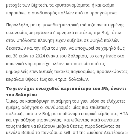
μετοχές των Big tech, τα κρυπτονομίσματα, ή και ακόμα
παραπάνω ο συνδυασμός πολλών από τα προηγούμενα.
Παράλληλα, με τη μοναδική κεντρική τράπεζα ανεπτυγμένης
οικονομίας με μηδενικά ή αρνητικά επιτόκια, την BoJ, όταν
στον υπόλοιπο πλανήτη είχαν αυξηθεί σε υψηλά πολλών
δεκαετιών και την αξία του γιεν να υποχωρεί σε χαμηλό έως
και 38 ετών το 2024 έναντι του δολαρίου, το carry trade στο
ιαπωνικό νόμισμα είχε πλέον καταστεί μία από τις
δημοφιλείς επενδυτικές τακτικές παγκοσμίως, προσελκύοντας
κεφάλαια ύψους έως και 4 τρισ. δολαρίων.
Το γιεν έχει ενισχυθεί περισσότερο του 5%, έναντι
του δολαρίου
Όμως, σε κατακόρυφη ανατίμηση του γιεν μέσα σε ελάχιστες
ημέρες, οδήγησε ο συνδυασμός μίας πιο επιθετικής
πολιτικής από την BoJ, με τα αδύναμα εταιρικά κέρδη στις ΗΠΑ
και την αύξηση της ανεργίας, και ωθώντας κατά συνέπεια
τους traders να κλείσουν μαζικά θέσεις, πυροδοτώντας σε
μεγάλο βαθμό το παγκόσμιο sell -off της «μαύρης Δευτέρας» 5