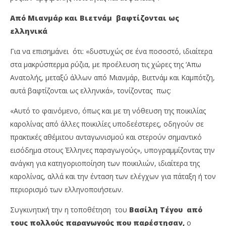
Από Μιανμάρ και Βιετνάμ βαφτίζονται ως
ελληνικά
Για να επισημάνει ότι: «δυστυχώς σε ένα ποσοστό, ιδιαίτερα
στα μακρύσπερμα ρύζια, με προέλευση τις χώρες της ‘Απω
Ανατολής, μεταξύ άλλων από Μιανμάρ, Βιετνάμ και Καμπότζη,
αυτά βαφτίζονται ως ελληνικά», τονίζοντας πως:
«Αυτό το φαινόμενο, όπως και με τη νόθευση της ποικιλίας
καρολίνας από άλλες ποικιλίες υποδεέστερες, οδηγούν σε
πρακτικές αθέμιτου ανταγωνισμού και στερούν σημαντικό
εισόδημα στους Έλληνες παραγωγούς», υπογραμμίζοντας την
ανάγκη για κατηγοριοποίηση των ποικιλιών, ιδιαίτερα της
καρολίνας, αλλά και την ένταση των ελέγχων για πάταξη ή τον
περιορισμό των ελληνοποιήσεων.
Συγκινητική την η τοποθέτηση του
Βασίλη Τέγου από
τους πολλούς παραγωγούς που παρέστησαν,
ο