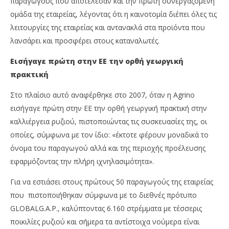
παραγωγούς που αποτέλεσαν και την πρώτη συνεργαζόμενη
ομάδα της εταιρείας, λέγοντας ότι η καινοτομία διέπει όλες τις
λειτουργίες της εταιρείας και αντανακλά στα προϊόντα που
λανσάρει και προσφέρει στους καταναλωτές.
Εισήγαγε πρώτη στην ΕΕ την ορθή γεωργική
πρακτική
Στο πλαίσιο αυτό αναφέρθηκε στο 2007, όταν η Agrino
εισήγαγε πρώτη στην ΕΕ την ορθή γεωργική πρακτική στην
καλλιέργεια ρυζιού, πιστοποιώντας τις συσκευασίες της, οι
οποίες, σύμφωνα με τον ίδιο: «έκτοτε φέρουν μοναδικά το
όνομα του παραγωγού αλλά και της περιοχής προέλευσης
εφαρμόζοντας την πλήρη ιχνηλασιμότητα».
Για να εστιάσει στους πρώτους 50 παραγωγούς της εταιρείας
που πιστοποιήθηκαν σύµφωνα µε το διεθνές πρότυπο
GLOBALG.A.P., καλύπτοντας 6.160 στρέµµατα µε τέσσερις
ποικιλίες ρυζιού και σήμερα τα αντίστοιχα νούμερα είναι