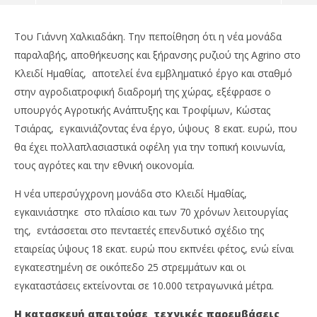
Του Γιάννη Χαλκιαδάκη. Την πεποίθηση ότι η νέα μονάδα
παραλαβής, αποθήκευσης και ξήρανσης ρυζιού της Agrino στο
Κλειδί Ημαθίας, αποτελεί ένα εμβληματικό έργο και σταθμό
στην αγροδιατροφική διαδρομή της χώρας, εξέφρασε ο
υπουργός Αγροτικής Ανάπτυξης και Τροφίμων, Κώστας
Τσιάρας, εγκαινιάζοντας ένα έργο, ύψους 8 εκατ. ευρώ, που
θα έχει πολλαπλασιαστικά οφέλη για την τοπική κοινωνία,
τους αγρότες και την εθνική οικονομία.
Η νέα υπερσύγχρονη μονάδα στο Κλειδί Ημαθίας,
NOW VIEWING
εγκαινιάστηκε στο πλαίσιο και των 70 χρόνων λειτουργίας
Εμβληματικό έργο, που αναβαθμίζει την
Χρ
της, εντάσσεται στο πενταετές επενδυτικό σχέδιο της
εφοδιαστική αλυσίδα, η νέα μονάδα Agrino στο
πά
εταιρείας ύψους 18 εκατ. ευρώ που εκπνέει φέτος, ενώ είναι
Κλειδί Ημαθίας
τι
εγκατεστημένη σε οικόπεδο 25 στρεμμάτων και οι
19/05/2025
19/
εγκαταστάσεις εκτείνονται σε 10.000 τετραγωνικά μέτρα.
pressroom
p
Η κατασκευή απαιτούσε τεχνικές παρεμβάσεις