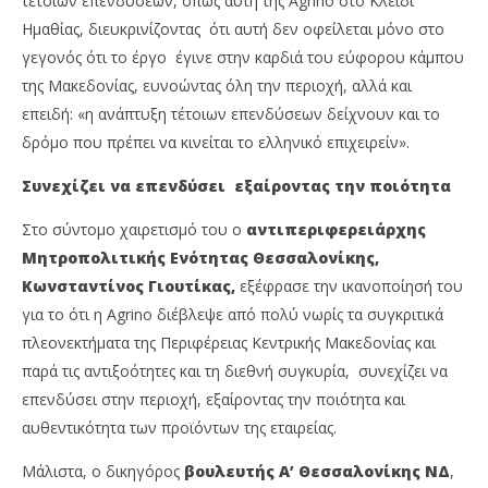
τέτοιων επενδύσεων, όπως αυτή της Agrino στο Κλειδί
Ημαθίας, διευκρινίζοντας ότι αυτή δεν οφείλεται μόνο στο
γεγονός ότι το έργο έγινε στην καρδιά του εύφορου κάμπου
της Μακεδονίας, ευνοώντας όλη την περιοχή, αλλά και
επειδή: «η ανάπτυξη τέτοιων επενδύσεων δείχνουν και το
δρόμο που πρέπει να κινείται το ελληνικό επιχειρείν».
Συνεχίζει να επενδύσει εξαίροντας την ποιότητα
Στο σύντομο χαιρετισμό του ο
αντιπεριφερειάρχης
Μητροπολιτικής Ενότητας Θεσσαλονίκης,
Κωνσταντίνος Γιουτίκας,
εξέφρασε την ικανοποίησή του
για το ότι η Agrino διέβλεψε από πολύ νωρίς τα συγκριτικά
πλεονεκτήματα της Περιφέρειας Κεντρικής Μακεδονίας και
παρά τις αντιξοότητες και τη διεθνή συγκυρία, συνεχίζει να
επενδύσει στην περιοχή, εξαίροντας την ποιότητα και
αυθεντικότητα των προϊόντων της εταιρείας.
Μάλιστα, ο δικηγόρος
βουλευτής Α’ Θεσσαλονίκης ΝΔ
,