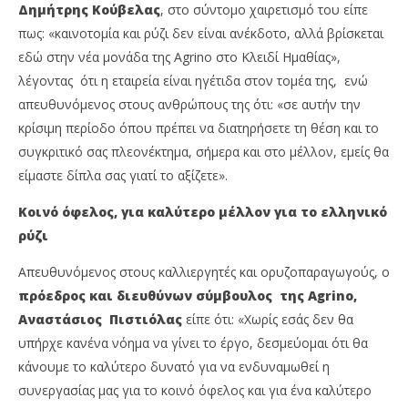
Δημήτρης Κούβελας
, στο σύντομο χαιρετισμό του είπε
πως: «καινοτομία και ρύζι δεν είναι ανέκδοτο, αλλά βρίσκεται
εδώ στην νέα μονάδα της Agrino στο Κλειδί Ημαθίας»,
λέγοντας ότι η εταιρεία είναι ηγέτιδα στον τομέα της, ενώ
απευθυνόμενος στους ανθρώπους της ότι: «σε αυτήν την
κρίσιμη περίοδο όπου πρέπει να διατηρήσετε τη θέση και το
συγκριτικό σας πλεονέκτημα, σήμερα και στο μέλλον, εμείς θα
είμαστε δίπλα σας γιατί το αξίζετε».
Κοινό όφελος, για καλύτερο μέλλον για το ελληνικό
ρύζι
Απευθυνόμενος στους καλλιεργητές και ορυζοπαραγωγούς, ο
πρόεδρος και διευθύνων σύμβουλος της Agrino,
Αναστάσιος Πιστιόλας
είπε ότι: «Χωρίς εσάς δεν θα
υπήρχε κανένα νόημα να γίνει το έργο, δεσμεύομαι ότι θα
κάνουμε το καλύτερο δυνατό για να ενδυναμωθεί η
συνεργασίας μας για το κοινό όφελος και για ένα καλύτερο