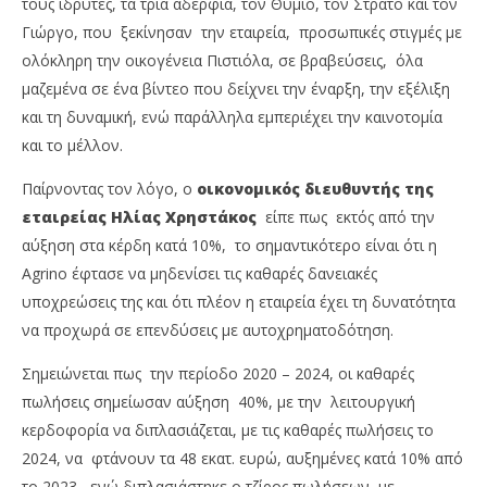
τους ιδρυτές, τα τρία αδέρφια, τον Θύμιο, τον Στράτο και τον
Γιώργο, που ξεκίνησαν την εταιρεία, προσωπικές στιγμές με
ολόκληρη την οικογένεια Πιστιόλα, σε βραβεύσεις, όλα
μαζεμένα σε ένα βίντεο που δείχνει την έναρξη, την εξέλιξη
και τη δυναμική, ενώ παράλληλα εμπεριέχει την καινοτομία
και το μέλλον.
Παίρνοντας τον λόγο, ο
οικονομικός διευθυντής της
εταιρείας Ηλίας Χρηστάκος
είπε πως εκτός από την
αύξηση στα κέρδη κατά 10%, το σημαντικότερο είναι ότι η
Agrino έφτασε να μηδενίσει τις καθαρές δανειακές
υποχρεώσεις της και ότι πλέον η εταιρεία έχει τη δυνατότητα
να προχωρά σε επενδύσεις με αυτοχρηματοδότηση.
Σημειώνεται πως την περίοδο 2020 – 2024, οι καθαρές
πωλήσεις σημείωσαν αύξηση 40%, με την λειτουργική
κερδοφορία να διπλασιάζεται, με τις καθαρές πωλήσεις το
2024, να φτάνουν τα 48 εκατ. ευρώ, αυξημένες κατά 10% από
το 2023, ενώ διπλασιάστηκε ο τζίρος πωλήσεων
,
με