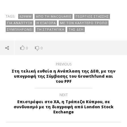
TAGS:
629MW
ΑΠΌ ΤΗ MACQUARIE
ΓΕΏΡΓΙΟΣ ΣΤΆΣΣΗΣ
ΓΙΑ ΑΝΆΠΤΥΞΗ
Η ΕΞΑΓΟΡΆ
ΜΕ ΤΟΝ ΚΑΛΎΤΕΡΟ ΤΡΌΠΟ
ΣΥΜΠΛΗΡΏΝΕΙ
ΤΗ ΣΤΡΑΤΗΓΙΚΉ
ΤΗΣ ΔΕΗ
0
0
PREVIOUS
Στη τελική ευθεία η Ανάπλαση της ΔΕΘ, με την
υπογραφή της Σύμβασης του Growthfund και
του PPF
NEXT
Επιστρέφει στο ΧA, η Τράπεζα Κύπρου, σε
συνδυασμό με τη διαγραφή από London Stock
Exchange