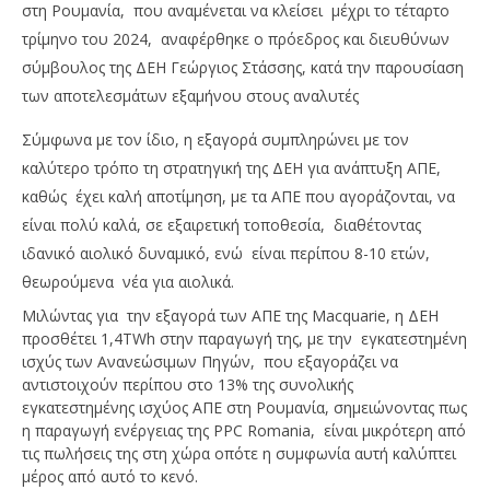
στη Ρουμανία, που αναμένεται να κλείσει μέχρι το τέταρτο
τρίμηνο του 2024, αναφέρθηκε ο πρόεδρος και διευθύνων
σύμβουλος της ΔΕΗ Γεώργιος Στάσσης, κατά την παρουσίαση
των αποτελεσμάτων εξαμήνου στους αναλυτές
Σύμφωνα με τον ίδιο, η εξαγορά συμπληρώνει με τον
καλύτερο τρόπο τη στρατηγική της ΔΕΗ για ανάπτυξη ΑΠΕ,
καθώς έχει καλή αποτίμηση, με τα ΑΠΕ που αγοράζονται, να
NOW VIEWING
είναι πολύ καλά, σε εξαιρετική τοποθεσία, διαθέτοντας
Η εξαγορά από τη Macquarie 629MW,
Ν.
ιδανικό αιολικό δυναμικό, ενώ είναι περίπου 8-10 ετών,
συμπληρώνει με τον καλύτερο τρόπο τη
πρ
θεωρούμενα νέα για αιολικά.
στρατηγική της ΔΕΗ για ανάπτυξη
07/
Μιλώντας για την εξαγορά των ΑΠΕ της Macquarie, η ΔΕΗ
07/08/2024
p
προσθέτει 1,4TWh στην παραγωγή της, με την εγκατεστημένη
pressroom
ισχύς των Ανανεώσιμων Πηγών, που εξαγοράζει να
αντιστοιχούν περίπου στο 13% της συνολικής
εγκατεστημένης ισχύος ΑΠΕ στη Ρουμανία, σημειώνοντας πως
η παραγωγή ενέργειας της PPC Romania, είναι μικρότερη από
τις πωλήσεις της στη χώρα οπότε η συμφωνία αυτή καλύπτει
μέρος από αυτό το κενό.