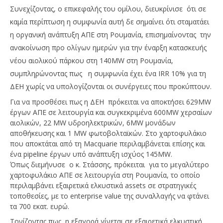
Συνεχίζοντας, ο επικεφαλής του ομίλου, διευκρίνισε ότι σε
καμία περίπτωση η συμφωνία αυτή δε σημαίνει ότι σταματάει
η οργανική ανάπτυξη ΑΠΕ στη Ρουμανία, επισημαίνοντας την
ανακοίνωση προ ολίγων ημερών για την έναρξη κατασκευής
νέου αιολικού πάρκου στη 140MW στη Ρουμανία,
συμπληρώνοντας πως η συμφωνία έχει ένα IRR 10% για τη
ΔΕΗ χωρίς να υπολογίζονται οι συνέργειες που προκύπτουν.
Για να προσθέσει πως η ΔΕΗ πρόκειται να αποκτήσει 629MW
έργων ΑΠΕ σε λειτουργία και συγκεκριμένα 600MW χερσαίων
αιολικών, 22 MW υδροηλεκτρικών, 6MW μονάδων
αποθήκευσης και 1 MW φωτοβολταϊκών. Στο χαρτοφυλάκιο
που αποκτάται από τη Macquarie περιλαμβάνεται επίσης και
ένα pipeline έργων υπό ανάπτυξη ισχύος 145MW.
Όπως διεμήνυσε ο κ. Στάσσης, πρόκειται για το μεγαλύτερο
χαρτοφυλάκιο ΑΠΕ σε λειτουργία στη Ρουμανία, το οποίο
περιλαμβάνει εξαιρετικά ελκυστικά assets σε στρατηγικές
τοποθεσίες, με το enterprise value της συναλλαγής να φτάνει
τα 700 εκατ. ευρώ.
Τονίζοντας πως η εξαγορά γίνεται σε εξαιρετικά ελκυστική