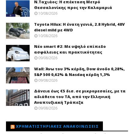
Ν.Ταχιάος: Η επέκταση Μετρό
Θεσσαλονίκης προς την Καλαμαριά
10/08/2026
Toyota Hilux: Η ένατη γενιά, 2.8 Hybrid, 48V
diesel mild με 4WD
10/08/2026
Νέo smart #2: Με υψηλό επίπεδο
ασφάλειας και πρακτικότητας
09/08/2026
Wall: Άνω του 3% κέρδη, Dow άνοδο 0,28%,
S&P 500 0,62% & Nasdaq κέρδη 1,3%
09/08/2026
Δάνεια έως €5 δισ. σε μικρομεσαίες, με τα
αδιάθετα του ΤΑ, από την Ελληνική
Αναπτυξιακή Τράπεζα
09/08/2026
ΧΡΗΜΑΤΙΣΤΗΡΙΑΚΈΣ ΑΝΑΚΟΙΝΏΣΕΙΣ