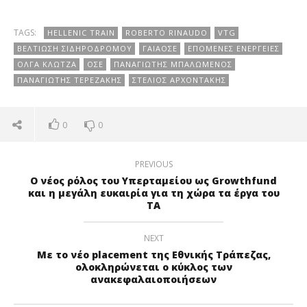
TAGS:
HELLENIC TRAIN
ROBERTO RINAUDO
VTG
ΒΕΛΤΊΩΣΗ ΣΙΔΗΡΟΔΡΌΜΟΥ
ΓΑΙΑΟΣΕ
ΕΠΌΜΕΝΕΣ ΕΝΈΡΓΕΙΕΣ
ΌΛΓΑ ΚΛΏΤΖΑ
ΟΣΕ
ΠΑΝΑΓΙΏΤΗΣ ΜΠΑΛΩΜΈΝΟΣ
ΠΑΝΑΓΙΏΤΗΣ ΤΕΡΕΖΆΚΗΣ
ΣΤΈΛΙΟΣ ΑΡΧΟΝΤΆΚΗΣ
0
0
PREVIOUS
Ο νέος ρόλος του Υπερταμείου ως Growthfund
και η μεγάλη ευκαιρία για τη χώρα τα έργα του
ΤΑ
NEXT
Με το νέο placement της Εθνικής Τράπεζας,
ολοκληρώνεται ο κύκλος των
ανακεφαλαιοποιήσεων