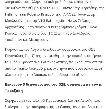
υπηρεσιών του ελληνικού σιδηροδρόμου, εστίασαν οι
διευθύνοντες σύμβουλοι του ΟΣΕ Παναγιώτης Τερεζάκης, της
Hellenic Train Roberto Rinaudo, της ΓΑΙΑΟΣΕ Παναγιώτης
Μπαλωμένος και της VTG Rail Logistics Hellas Στέλιος
Αρχοντάκης, με το συντονισμό της δημοσιογράφου Όλγα
Κλώτζα, στο πλαίσιο του ITC 2024 – 7ου Συνεδρίου
Υποδομών και Μεταφορών.
Παίρνοντας τον λόγο ο διευθύνων σύμβουλος του ΟΣΕ
NOW VIEWING
Παναγιώτης Τερεζάκης, αναφέρθηκε στην πρόοδο του έργου
Οι επόμενες ενέργειες των ΟΣΕ, Hellenic Train,
OM
του νέου Προαστιακού Δυτικής Αττικής, που χρηματοδοτείται
ΓΑΙΑΟΣΕ και VTG, για τη βελτίωση του
πρ
από το Ταμείο Ανάκαμψης και στα έργα που συντελούνται σε
σιδηροδρόμου
22/
όλο το μήκος του βασικού σιδηροδρομικού άξονα.
22/09/2024
p
pressroom
Ξεκινούν 5 διαγωνισμοί του ΟΣΕ, σύμφωνα με τον κ.
Τερεζάκη
Σύμφωνα με τον ίδιο: «Ο Προαστιακός Δυτικής Αττικής, που
ξεκίνησε με την υπογραφή της σύμβασης τον Δεκέμβριο του