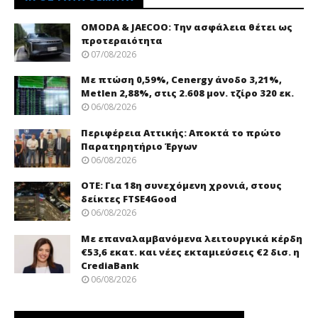
OMODA & JAECOO: Την ασφάλεια θέτει ως
προτεραιότητα
07/08/2026
Με πτώση 0,59%, Cenergy άνοδο 3,21%,
Metlen 2,88%, στις 2.608 μον. τζίρο 320 εκ.
06/08/2026
Περιφέρεια Αττικής: Αποκτά το πρώτο
Παρατηρητήριο Έργων
06/08/2026
ΟΤΕ: Για 18η συνεχόμενη χρονιά, στους
δείκτες FTSE4Good
06/08/2026
Με επαναλαμβανόμενα λειτουργικά κέρδη
€53,6 εκατ. και νέες εκταμιεύσεις €2 δισ. η
CrediaBank
06/08/2026