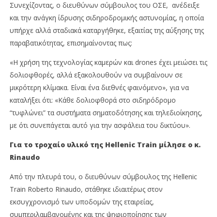
Συνεχίζοντας, ο διευθύνων σύμβουλος του ΟΣΕ, ανέδειξε
και την ανάγκη ίδρυσης σιδηροδρομικής αστυνομίας, η οποία
υπήρχε αλλά σταδιακά καταργήθηκε, εξαιτίας της αύξησης της
παραβατικότητας, επισημαίνοντας πως:
«Η χρήση της τεχνολογίας καμερών και drones έχει μειώσει τις
δολιοφθορές, αλλά εξακολουθούν να συμβαίνουν σε
μικρότερη κλίμακα. Είναι ένα διεθνές φαινόμενο», για να
καταλήξει ότι: «Κάθε δολιοφθορά στο σιδηρόδρομο
“τυφλώνει” τα συστήματα σηματοδότησης και τηλεδιοίκησης,
με ότι συνεπάγεται αυτό για την ασφάλεια του δικτύου».
Για το τροχαίο υλικό της Hellenic Train μίλησε ο κ.
Rinaudo
Από την πλευρά του, ο διευθύνων σύμβουλος της Hellenic
Train Roberto Rinaudo, στάθηκε ιδιαιτέρως στον
εκσυγχρονισμό των υποδομών της εταιρείας,
συμπεριλαμβανομένης και της ψηφιοποίησης των