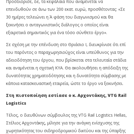
Προσδιόρισε, δε, τα κεφάλαια που αναμένεται να
επενδυθούν σε άνω των 200 εκατ. ευρώ, προσθέτοντας: «Σε
30 ημέρες τελειώνει η Ά φάση του διαγωνισμού και θα
ξεκινήσει ο ανταγωνιστικός διάλογος ο οποίος είναι
εξαιρετικά σημαντικός για ένα τόσο σύνθετο έργο».
Σε σχέση με την επένδυση στο Θριάσιο Ι, διευκρίνισε ότι επί
του παρόντος ο παραχωρησιούχος είναι υπεύθυνος για την
αδειοδότηση του έργου, που βρίσκεται στα τελευταία στάδια
και αναμένεται η σχετική ΚΥΑ. Θα ακολουθήσει η απόδειξη της
δυνατότητας χρηματοδότησης και η δυνατότητα σύμβασης με
κάποια κατασκευαστική εταιρεία, ώστε το έργο να ξεκινήσει.
Στη πιστοποίηση εστίασε ο κ. Αρχοντάκης, VTG Rail
Logistics
Τέλος, ο διευθύνων σύμβουλος της VTG Rail Logistics Hellas,
Στέλιος Αρχοντάκης, μίλησε για την ανάγκη ενίσχυσης της
χωρητικότητας του σιδηροδρομικού δικτύου και της ύπαρξης