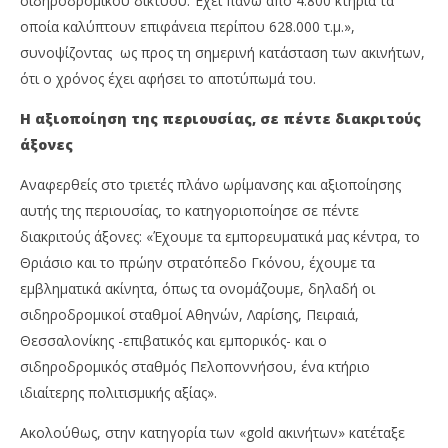
σιδηροδρομικού δικτύου. Έχει πάνω από 4.800 κτήρια τα
οποία καλύπτουν επιφάνεια περίπου 628.000 τ.μ.»,
συνοψίζοντας ως προς τη σημερινή κατάσταση των ακινήτων,
ότι ο χρόνος έχει αφήσει το αποτύπωμά του.
Η αξιοποίηση της περιουσίας, σε πέντε διακριτούς
άξονες
Αναφερθείς στο τριετές πλάνο ωρίμανσης και αξιοποίησης
αυτής της περιουσίας, το κατηγοριοποίησε σε πέντε
διακριτούς άξονες: «Έχουμε τα εμπορευματικά μας κέντρα, το
Θριάσιο και το πρώην στρατόπεδο Γκόνου, έχουμε τα
εμβληματικά ακίνητα, όπως τα ονομάζουμε, δηλαδή οι
σιδηροδρομικοί σταθμοί Αθηνών, Λαρίσης, Πειραιά,
Θεσσαλονίκης -επιβατικός και εμπορικός- και ο
σιδηροδρομικός σταθμός Πελοποννήσου, ένα κτήριο
ιδιαίτερης πολιτισμικής αξίας».
Ακολούθως, στην κατηγορία των «gold ακινήτων» κατέταξε