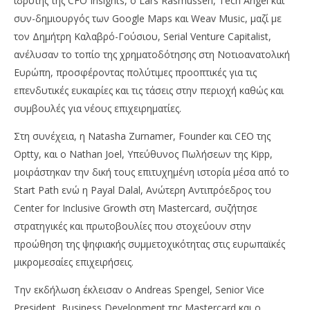
ιδρυτής της CFO Insights, ο Lars Rasmussen, Tech Angel και
συν-δημιουργός των Google Maps και Weav Music, μαζί με
τον Δημήτρη Καλαβρό-Γούσιου, Serial Venture Capitalist,
ανέλυσαν το τοπίο της χρηματοδότησης στη Νοτιοανατολική
Ευρώπη, προσφέροντας πολύτιμες προοπτικές για τις
επενδυτικές ευκαιρίες και τις τάσεις στην περιοχή καθώς και
συμβουλές για νέους επιχειρηματίες.
Στη συνέχεια, η Natasha Zurnamer, Founder και CEO της
Optty, και ο Nathan Joel, Υπεύθυνος Πωλήσεων της Kipp,
μοιράστηκαν την δική τους επιτυχημένη ιστορία μέσα από το
Start Path ενώ η Payal Dalal, Ανώτερη Αντιπρόεδρος του
Center for Inclusive Growth στη Mastercard, συζήτησε
στρατηγικές και πρωτοβουλίες που στοχεύουν στην
προώθηση της ψηφιακής συμμετοχικότητας στις ευρωπαϊκές
μικρομεσαίες επιχειρήσεις.
Την εκδήλωση έκλεισαν ο Andreas Spengel, Senior Vice
President, Business Development της Mastercard και ο