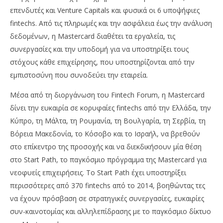
επενδυτές και Venture Capitals και φυσικά οι 6 υποψήφιες
fintechs. Από τις πληρωμές και την ασφάλεια έως την ανάλυση
δεδομένων, η Mastercard διαθέτει τα εργαλεία, τις
συνεργασίες και την υποδομή για να υποστηρίξει τους
στόχους κάθε επιχείρησης, που υποστηρίζονται από την
εμπιστοσύνη που συνοδεύει την εταιρεία.
Μέσα από τη διοργάνωση του Fintech Forum, η Mastercard
δίνει την ευκαιρία σε κορυφαίες fintechs από την Ελλάδα, την
Κύπρο, τη Μάλτα, τη Ρουμανία, τη Βουλγαρία, τη Σερβία, τη
Βόρεια Μακεδονία, το Κόσοβο και το Ισραήλ, να βρεθούν
στο επίκεντρο της προσοχής και να διεκδικήσουν μία θέση
στο Start Path, το παγκόσμιο πρόγραμμα της Mastercard για
νεοφυείς επιχειρήσεις. Το Start Path έχει υποστηρίξει
περισσότερες από 370 fintechs από το 2014, βοηθώντας τες
να έχουν πρόσβαση σε στρατηγικές συνεργασίες, ευκαιρίες
συν-καινοτομίας και αλληλεπίδρασης με το παγκόσμιο δίκτυο