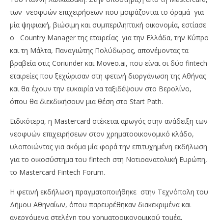
των νεοφυών επιχειρήσεων που μοιράζονται το όραμά για
μία ψηφιακή, βιώσιμη και συμπεριληπτική οικονομία, εστίασε
ο Country Manager της εταιρείας για την Ελλάδα, την Κύπρο
και τη Μάλτα, Παναγιώτης Πολύδωρος, απονέμοντας τα
βραβεία στις Coriunder και Moveo.ai, που είναι οι δύο fintech
εταιρείες που ξεχώρισαν στη φετινή διοργάνωση της Αθήνας
και θα έχουν την ευκαιρία να ταξιδέψουν στο Βερολίνο,
όπου θα διεκδικήσουν μια θέση στο Start Path.
NOW VIEWING
Ειδικότερα, η Mastercard στέκεται αρωγός στην ανάδειξη των
Αρωγός στην ανάδειξη των νεοφυών
ΟΤ
νεοφυών επιχειρήσεων στον χρηματοοικονομικό κλάδο,
επιχειρήσεων, στέκεται η Mastercard
FT
υλοποιώντας για ακόμα μία φορά την επιτυχημένη εκδήλωση
εστιάζοντας στη ψηφιακή οικονομία
23/
για το οικοσύστημα του fintech στη Νοτιοανατολική Ευρώπη,
23/02/2024
p
το Mastercard Fintech Forum.
pressroom
Η φετινή εκδήλωση πραγματοποιήθηκε στην Τεχνόπολη του
Δήμου Αθηναίων, όπου παρευρέθηκαν διακεκριμένα και
ανερχόμενα στελέχη του χρηματοοικονομικού τομέα,