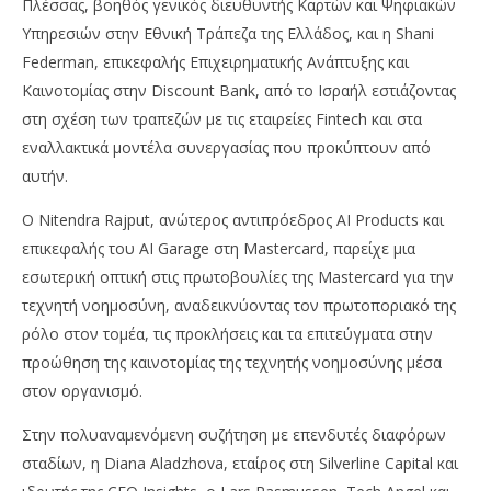
Πλέσσας, βοηθός γενικός διευθυντής Καρτών και Ψηφιακών
Υπηρεσιών στην Εθνική Τράπεζα της Ελλάδος, και η Shani
Federman, επικεφαλής Επιχειρηματικής Ανάπτυξης και
Καινοτομίας στην Discount Bank, από το Ισραήλ εστιάζοντας
στη σχέση των τραπεζών με τις εταιρείες Fintech και στα
εναλλακτικά μοντέλα συνεργασίας που προκύπτουν από
αυτήν.
Ο Nitendra Rajput, ανώτερος αντιπρόεδρος AI Products και
επικεφαλής του AI Garage στη Mastercard, παρείχε μια
εσωτερική οπτική στις πρωτοβουλίες της Mastercard για την
τεχνητή νοημοσύνη, αναδεικνύοντας τον πρωτοποριακό της
ρόλο στον τομέα, τις προκλήσεις και τα επιτεύγματα στην
προώθηση της καινοτομίας της τεχνητής νοημοσύνης μέσα
στον οργανισμό.
Στην πολυαναμενόμενη συζήτηση με επενδυτές διαφόρων
σταδίων, η Diana Aladzhova, εταίρος στη Silverline Capital και