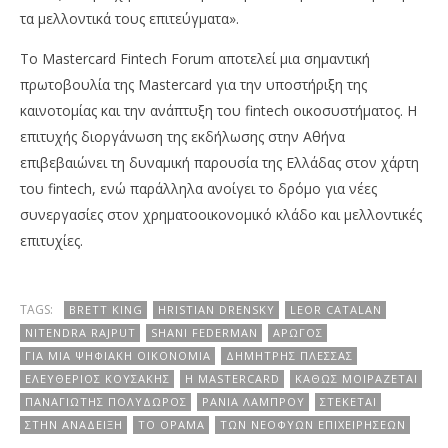
τα μελλοντικά τους επιτεύγματα».
Το Mastercard Fintech Forum αποτελεί μια σημαντική
πρωτοβουλία της Mastercard για την υποστήριξη της
καινοτομίας και την ανάπτυξη του fintech οικοσυστήματος. Η
επιτυχής διοργάνωση της εκδήλωσης στην Αθήνα
επιβεβαιώνει τη δυναμική παρουσία της Ελλάδας στον χάρτη
του fintech, ενώ παράλληλα ανοίγει το δρόμο για νέες
συνεργασίες στον χρηματοοικονομικό κλάδο και μελλοντικές
επιτυχίες.
TAGS:
BRETT KING
HRISTIAN DRENSKY
LEOR CATALAN
NITENDRA RAJPUT
SHANI FEDERMAN
ΑΡΩΓΌΣ
ΓΙΑ ΜΊΑ ΨΗΦΙΑΚΉ ΟΙΚΟΝΟΜΊΑ
ΔΗΜΉΤΡΗΣ ΠΛΈΣΣΑΣ
ΕΛΕΥΘΈΡΙΟΣ ΚΟΥΣΆΚΗΣ
Η MASTERCARD
ΚΑΘΏΣ ΜΟΙΡΆΖΕΤΑΙ
ΠΑΝΑΓΙΏΤΗΣ ΠΟΛΎΔΩΡΟΣ
ΡΆΝΙΑ ΛΆΜΠΡΟΥ
ΣΤΈΚΕΤΑΙ
ΣΤΗΝ ΑΝΆΔΕΙΞΗ
ΤΟ ΌΡΑΜΑ
ΤΩΝ ΝΕΟΦΥΏΝ ΕΠΙΧΕΙΡΉΣΕΩΝ