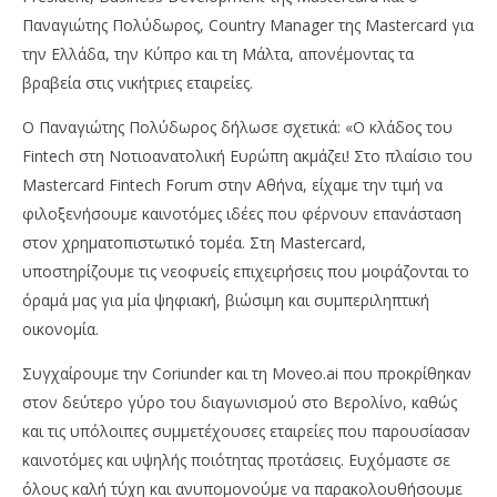
Παναγιώτης Πολύδωρος, Country Manager της Mastercard για
την Ελλάδα, την Κύπρο και τη Μάλτα, απονέμοντας τα
βραβεία στις νικήτριες εταιρείες.
O Παναγιώτης Πολύδωρος δήλωσε σχετικά: «Ο κλάδος του
Fintech στη Νοτιοανατολική Ευρώπη ακμάζει! Στο πλαίσιο του
Mastercard Fintech Forum στην Αθήνα, είχαμε την τιμή να
φιλοξενήσουμε καινοτόμες ιδέες που φέρνουν επανάσταση
στον χρηματοπιστωτικό τομέα. Στη Mastercard,
υποστηρίζουμε τις νεοφυείς επιχειρήσεις που μοιράζονται το
όραμά μας για μία ψηφιακή, βιώσιμη και συμπεριληπτική
οικονομία.
Συγχαίρουμε την Coriunder και τη Moveo.ai που προκρίθηκαν
στον δεύτερο γύρο του διαγωνισμού στο Βερολίνο, καθώς
και τις υπόλοιπες συμμετέχουσες εταιρείες που παρουσίασαν
καινοτόμες και υψηλής ποιότητας προτάσεις. Ευχόμαστε σε
όλους καλή τύχη και ανυπομονούμε να παρακολουθήσουμε