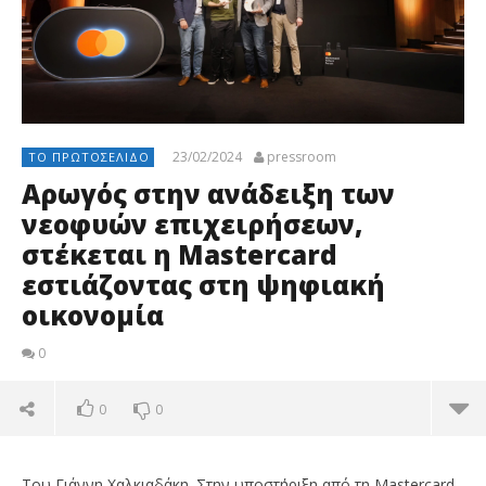
23/02/2024
pressroom
ΤΟ ΠΡΩΤΟΣΈΛΙΔΟ
Αρωγός στην ανάδειξη των
νεοφυών επιχειρήσεων,
στέκεται η Mastercard
εστιάζοντας στη ψηφιακή
οικονομία
0
0
0
Του Γιάννη Χαλκιαδάκη. Στην υποστήριξη από τη Mastercard,