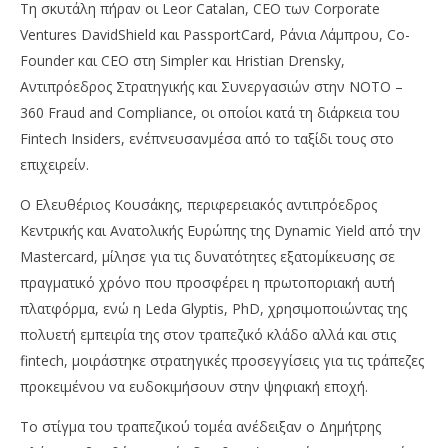
Τη σκυτάλη πήραν οι Leor Catalan, CEO των Corporate
Ventures DavidShield και PassportCard, Ράνια Λάμπρου, Co-
Founder και CEO στη Simpler και Hristian Drensky,
Αντιπρόεδρος Στρατηγικής και Συνεργασιών στην NOTO –
360 Fraud and Compliance, οι οποίοι κατά τη διάρκεια του
Fintech Insiders, ενέπνευσανμέσα από το ταξίδι τους στο
επιχειρείν.
Ο Ελευθέριος Κουσάκης, περιφερειακός αντιπρόεδρος
Κεντρικής και Ανατολικής Ευρώπης της Dynamic Yield από την
Mastercard, μίλησε για τις δυνατότητες εξατομίκευσης σε
πραγματικό χρόνο που προσφέρει η πρωτοποριακή αυτή
πλατφόρμα, ενώ η Leda Glyptis, PhD, χρησιμοποιώντας της
πολυετή εμπειρία της στον τραπεζικό κλάδο αλλά και στις
fintech, μοιράστηκε στρατηγικές προσεγγίσεις για τις τράπεζες
προκειμένου να ευδοκιμήσουν στην ψηφιακή εποχή.
Το στίγμα του τραπεζικού τομέα ανέδειξαν ο Δημήτρης