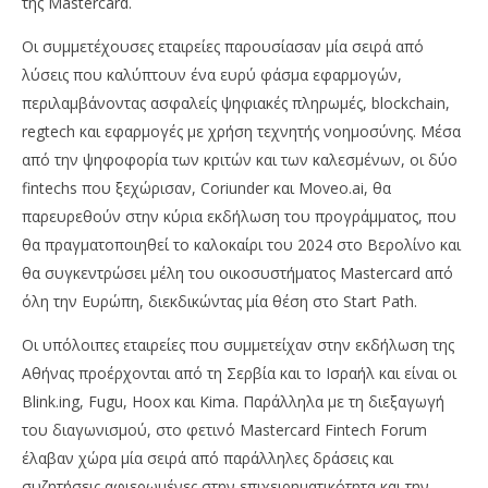
της Mastercard.
Οι συμμετέχουσες εταιρείες παρουσίασαν μία σειρά από
λύσεις που καλύπτουν ένα ευρύ φάσμα εφαρμογών,
περιλαμβάνοντας ασφαλείς ψηφιακές πληρωμές, blockchain,
regtech και εφαρμογές με χρήση τεχνητής νοημοσύνης. Μέσα
από την ψηφοφορία των κριτών και των καλεσμένων, οι δύο
fintechs που ξεχώρισαν, Coriunder και Moveo.ai, θα
παρευρεθούν στην κύρια εκδήλωση του προγράμματος, που
θα πραγματοποιηθεί το καλοκαίρι του 2024 στο Βερολίνο και
θα συγκεντρώσει μέλη του οικοσυστήματος Mastercard από
όλη την Ευρώπη, διεκδικώντας μία θέση στο Start Path.
Οι υπόλοιπες εταιρείες που συμμετείχαν στην εκδήλωση της
Αθήνας προέρχονται από τη Σερβία και το Ισραήλ και είναι οι
Blink.ing, Fugu, Hoox και Kima. Παράλληλα με τη διεξαγωγή
του διαγωνισμού, στο φετινό Mastercard Fintech Forum
έλαβαν χώρα μία σειρά από παράλληλες δράσεις και
συζητήσεις αφιερωμένες στην επιχειρηματικότητα και την